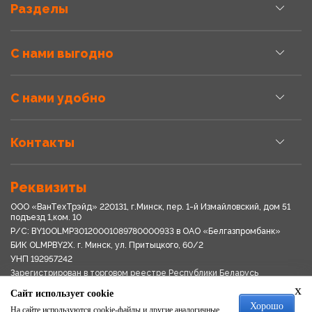
Разделы
С нами выгодно
С нами удобно
Контакты
Реквизиты
ООО «ВанТехТрэйд» 220131, г.Минск, пер. 1-й Измайловский, дом 51
подъезд 1,ком. 10
Р/С: BY10OLMP30120001089780000933 в OАО «Белгазпромбанк»
БИК OLMPBY2X. г. Минск, ул. Притыцкого, 60/2
УНП 192957242
Зарегистрирован в торговом реестре Республики Беларусь
03.04.2018
x
Сайт использует cookie
Свидетельство о регистрации № 192957242выдано 18.08.2017
Хорошо
Мингориспоплком
На сайте используются cookie-файлы и другие аналогичные