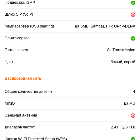
Поддержка IGMP
Шлюз SIP (VoIP)
Медиасервер (USB sharing)
Да SMB (Samba), FTP, UPnP/DLNA
Принт-сервер
Torrent-клиент
Да Transmission
Цвет
белый, серый
Беспроводная сеть
Общее количество антенн
4
MIMO
Да MU
Съёмная антенна
Диапазон частот
2.4 ГГц, 5 ГГц
Кнопка Wi-Fi Protected Setup (WPS)