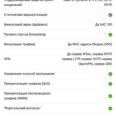
Поддерживаемые виды интернет-
Static IP, Dynamic IP, PPPoE, L2TP,
соединений
PPTP
Статическая маршрутизация
Межсетевой экран (файрвол)
Да NAT, SPI
Проброс портов (forwarding)
Фильтрация трафика
Да MAC-адреса (Яндекс.DNS)
Да сервер IPSec, сервер PPTP,
VPN
сервер L2TP, сервер SSTP, сервер
OpenVPN, сервер GRE
Управление полосой пропускания
Приоритизация трафика (QoS)
Приоритизация беспроводного
трафика (WMM)
"Родительский контроль"