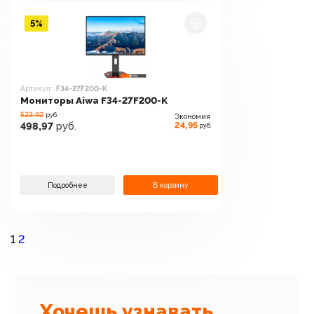
5%
Артикул:
F34-27F200-K
Мониторы Aiwa F34-27F200-K
523.92
руб.
Экономия
24,95
498,97
руб.
руб.
Подробнее
В корзину
1
2
Хочешь узнавать