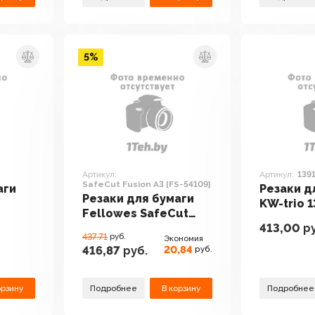
5%
Артикул:
Артикул:
139
SafeCut Fusion A3 [FS-54109]
аги
Резаки д
Резаки для бумаги
KW-trio 1
Fellowes SafeCut
413,00
ру
Fusion A3 [FS-54109]
437.71
руб.
Экономия
20,84
416,87
руб.
руб.
орзину
Подробнее
В корзину
Подробнее