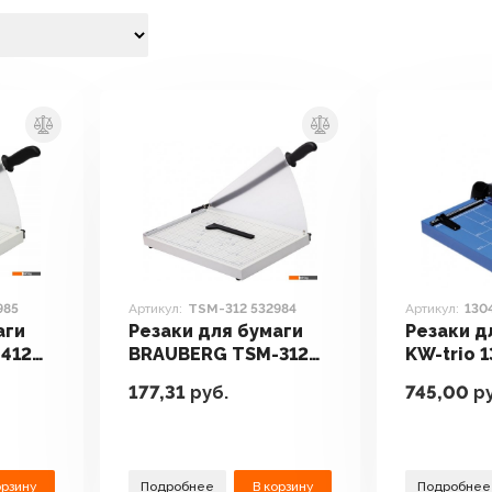
985
Артикул:
TSM-312 532984
Артикул:
130
аги
Резаки для бумаги
Резаки д
412
BRAUBERG TSM-312
KW-trio 
532984
177,31
руб.
745,00
ру
орзину
Подробнее
В корзину
Подробнее