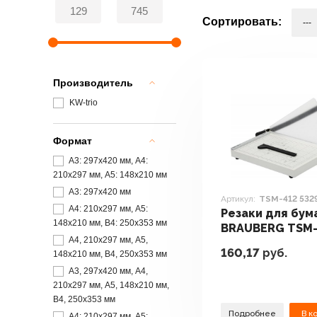
Сортировать:
Производитель
KW-trio
Формат
A3: 297х420 мм, A4:
210х297 мм, A5: 148х210 мм
A3: 297х420 мм
Артикул:
TSM-412 532
A4: 210х297 мм, A5:
Резаки для бум
148х210 мм, В4: 250х353 мм
BRAUBERG TSM-
A4, 210х297 мм, A5,
532985
160,17
руб.
148х210 мм, В4, 250х353 мм
A3, 297х420 мм, A4,
210х297 мм, A5, 148х210 мм,
В4, 250х353 мм
Подробнее
В к
A4: 210х297 мм, A5: