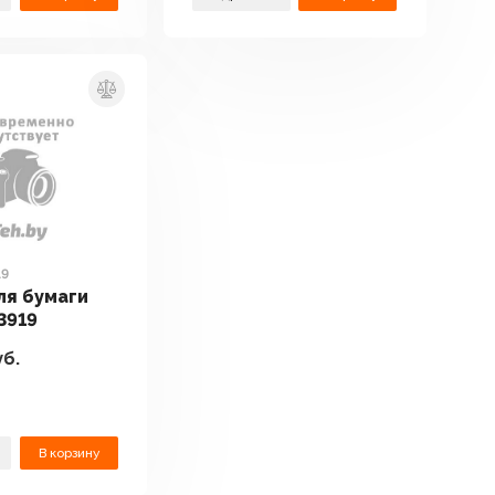
19
ля бумаги
3919
б.
В корзину