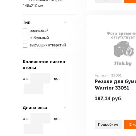
148х210 мм
Тип
роликовый
сабельный
вырубщик отверстий
Количество листов
стопы
Артикул:
33051
от:
до:
Резаки для бум
Warrior 33051
187,14
руб.
Длина реза
от:
до:
Подробнее
В к