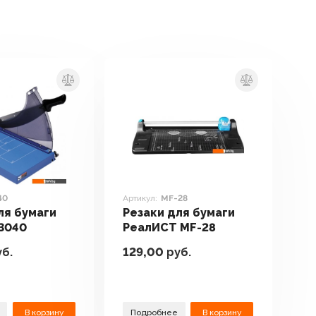
40
Артикул:
MF-28
ля бумаги
Резаки для бумаги
13040
РеалИСТ MF-28
б.
129,00
руб.
В корзину
Подробнее
В корзину