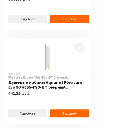
стекло)
Подробнее
В корзину
Артикул:
Pleasure Evo 90 AE65-F90-BT (черный
анодированный)
Душевые кабины Aquanet Pleasure
Evo 90 AE65-F90-BT (черный
анодированный)
441,35
руб.
Подробнее
В корзину