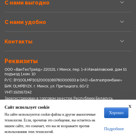
С нами выгодно
С нами удобно
Контакты
Реквизиты
ООО «ВанТехТрэйд» 220131, г.Минск, пер. 1-й Измайловский, дом 51
подъезд 1,ком. 10
Р/С: BY10OLMP30120001089780000933 в OАО «Белгазпромбанк»
БИК OLMPBY2X. г. Минск, ул. Притыцкого, 60/2
УНП 192957242
Зарегистрирован в торговом реестре Республики Беларусь
03.04.2018
x
Сайт использует cookie
Свидетельство о регистрации № 192957242выдано 18.08.2017
Хорошо
Мингориспоплком
На сайте используются cookie-файлы и другие аналогичные
Политика обработки персональных данных
технологии. Если, прочитав это сообщение, вы остаетесь на
Положение о системе видеонаблюдения
нашем сайте, это означает, что вы не возражаете против
Подробнее
Политика в отношении обработки файлов cookie
использования этих технологий.