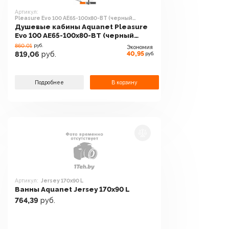
Артикул:
Pleasure Evo 100 AE65-100x80-BT (черный
анодированный)
Душевые кабины Aquanet Pleasure
Evo 100 AE65-100x80-BT (черный
анодированный)
860.01
руб.
Экономия
40,95
819,06
руб.
руб.
Подробнее
В корзину
Артикул:
Jersey 170x90 L
Ванны Aquanet Jersey 170x90 L
764,39
руб.