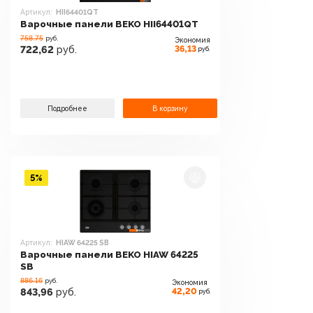
Артикул:
HII64401QT
Варочные панели BEKO HII64401QT
758.75
руб.
Экономия
36,13
722,62
руб.
руб.
Подробнее
В корзину
5%
Артикул:
HIAW 64225 SB
Варочные панели BEKO HIAW 64225
SB
886.16
руб.
Экономия
42,20
843,96
руб.
руб.