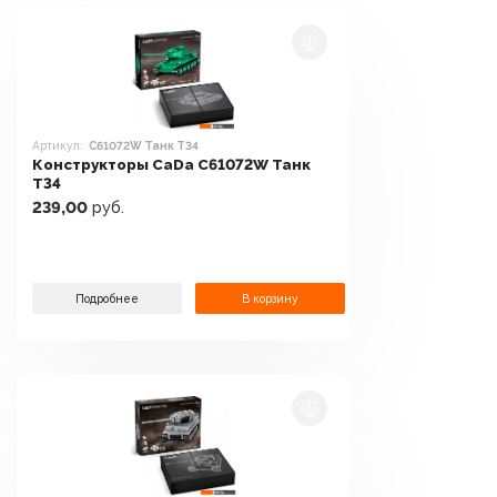
Артикул:
C61072W Танк Т34
Конструкторы CaDa C61072W Танк
Т34
239,00
руб.
Подробнее
В корзину