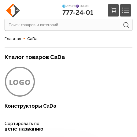
+375 (44)
+375 (29)
777-24-01
Главная
CaDa
Кталог товаров CaDa
Конструкторы CaDa
Сортировать по:
цене
названию