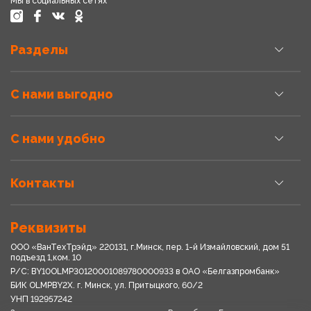
Мы в социальных сетях
Разделы
С нами выгодно
С нами удобно
Контакты
Реквизиты
ООО «ВанТехТрэйд» 220131, г.Минск, пер. 1-й Измайловский, дом 51
подъезд 1,ком. 10
Р/С: BY10OLMP30120001089780000933 в OАО «Белгазпромбанк»
БИК OLMPBY2X. г. Минск, ул. Притыцкого, 60/2
УНП 192957242