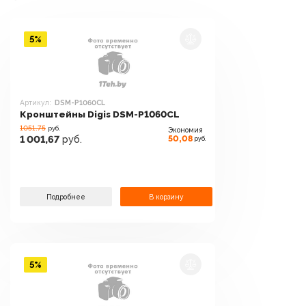
5%
Артикул:
DSM-P1060CL
Кронштейны Digis DSM-P1060CL
1051.75
руб.
Экономия
50,08
1 001,67
руб.
руб.
Подробнее
В корзину
5%