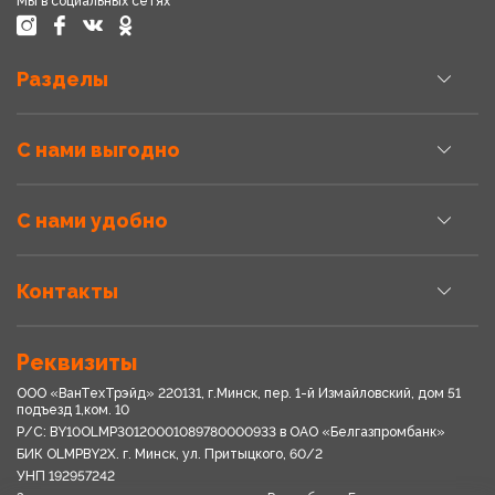
Мы в социальных сетях
Разделы
С нами выгодно
С нами удобно
Контакты
Реквизиты
ООО «ВанТехТрэйд» 220131, г.Минск, пер. 1-й Измайловский, дом 51
подъезд 1,ком. 10
Р/С: BY10OLMP30120001089780000933 в OАО «Белгазпромбанк»
БИК OLMPBY2X. г. Минск, ул. Притыцкого, 60/2
УНП 192957242