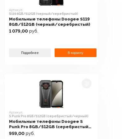
Артикул:
S119 8GB/512GB (черный/серебристый)
Мобильные телефоны Doogee S119
8GB/512GB (черный/серебристый)
1 079,00
руб.
Подробнее
В корзину
Артикул:
S Punk Pro 8GB/512GB (серебристый/черный)
Мобильные телефоны Doogee S
Punk Pro 8GB/512GB (серебристый/
черный)
959,00
руб.