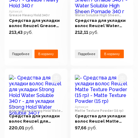
Артикул:
Артикул:
Grease Heavy Hold 340 г
Water Soluble High Sheen
Pomade 340 г
Средства для укладки
Средства для укладки
волос Reuzel Grease
волос Reuzel Water
Heavy Hold 340 г
Soluble High Sheen
213,43
руб.
212,11
руб.
Pomade 340 г
Подробнее
В корзину
Подробнее
В корзину
Артикул:
Артикул:
для укладки Strong Hold Water
Matte Texture Powder (15 гр)
Soluble 340 г
Средства для укладки
Средства для укладки
волос Reuzel для
волос Reuzel Matte
укладки Strong Hold
Texture Powder (15 гр)
220,01
руб.
97,66
руб.
Water Soluble 340 г