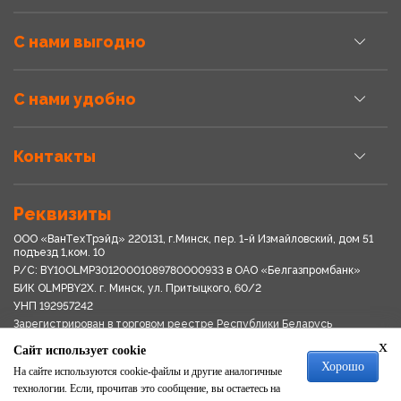
С нами выгодно
С нами удобно
Контакты
Реквизиты
ООО «ВанТехТрэйд» 220131, г.Минск, пер. 1-й Измайловский, дом 51
подъезд 1,ком. 10
Р/С: BY10OLMP30120001089780000933 в OАО «Белгазпромбанк»
БИК OLMPBY2X. г. Минск, ул. Притыцкого, 60/2
УНП 192957242
Зарегистрирован в торговом реестре Республики Беларусь
03.04.2018
x
Сайт использует cookie
Свидетельство о регистрации № 192957242выдано 18.08.2017
Хорошо
Мингориспоплком
На сайте используются cookie-файлы и другие аналогичные
Политика обработки персональных данных
технологии. Если, прочитав это сообщение, вы остаетесь на