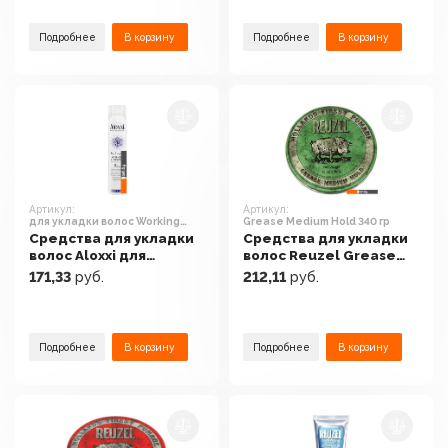
Подробнее
В корзину
Подробнее
В корзину
Артикул:
Артикул:
для укладки волос Working
Grease Medium Hold 340 гр
легкой фиксации 300 мл
Средства для укладки
Средства для укладки
волос Aloxxi для
волос Reuzel Grease
укладки волос Working
Medium Hold 340 гр
171,33
руб.
212,11
руб.
легкой фиксации 300
мл
Подробнее
В корзину
Подробнее
В корзину