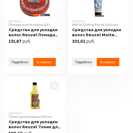
Артикул:
Артикул:
Помада для укладки 113 г
Matte Styling Paste (100 мл)
Средства для укладки
Средства для укладки
волос Reuzel Помада
волос Reuzel Matte
для укладки 113 г
Styling Paste (100 мл)
131,87
руб.
101,61
руб.
Подробнее
В корзину
Подробнее
В корзину
Артикул:
Тоник для укладки 500 мл
Средства для укладки
волос Reuzel Тоник для
укладки 500 мл