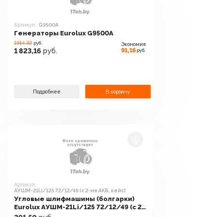
Артикул:
G9500A
Генераторы Eurolux G9500A
1914.32
руб.
Экономия
91,16
1 823,16
руб.
руб.
Подробнее
В корзину
Артикул:
АУШМ-21Li/125 72/12/49 (с 2-мя АКБ, кейс)
Угловые шлифмашины (болгарки)
Eurolux АУШМ-21Li/125 72/12/49 (с 2-
мя АКБ, кейс)