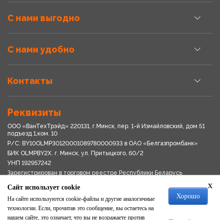
С нами выгодно
С нами удобно
Контакты
Реквизиты
ООО «ВанТехТрэйд» 220131, г.Минск, пер. 1-й Измайловский, дом 51
подъезд 1,ком. 10
Р/С: BY10OLMP30120001089780000933 в OАО «Белгазпромбанк»
БИК OLMPBY2X. г. Минск, ул. Притыцкого, 60/2
УНП 192957242
Зарегистрирован в торговом реестре Республики Беларусь
03.04.2018
x
Сайт использует cookie
Свидетельство о регистрации № 192957242выдано 18.08.2017
Хорошо
Мингориспоплком
На сайте используются cookie-файлы и другие аналогичные
Политика обработки персональных данных
технологии. Если, прочитав это сообщение, вы остаетесь на
Положение о системе видеонаблюдения
нашем сайте, это означает, что вы не возражаете против