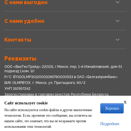
С нами выгодно
С нами удобно
Контакты
Реквизиты
ООО «ВанТехТрэйд» 220131, г.Минск, пер. 1-й Измайловский, дом 51
подъезд 1,ком. 10
Р/С: BY10OLMP30120001089780000933 в OАО «Белгазпромбанк»
БИК OLMPBY2X. г. Минск, ул. Притыцкого, 60/2
УНП 192957242
Зарегистрирован в торговом реестре Республики Беларусь
03.04.2018
x
Сайт использует cookie
Свидетельство о регистрации № 192957242выдано 18.08.2017
Хорошо
Мингориспоплком
На сайте используются cookie-файлы и другие аналогичные
Политика обработки персональных данных
технологии. Если, прочитав это сообщение, вы остаетесь на
Положение о системе видеонаблюдения
нашем сайте, это означает, что вы не возражаете против
Подробнее
Политика в отношении обработки файлов cookie
использования этих технологий.