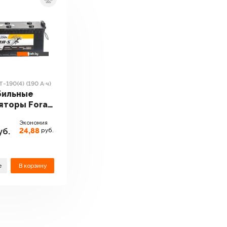
-190(4) (190 А·ч)
бильные
яторы Fora-
0(4) (190
Экономия
24,88
уб.
руб.
е
В корзину