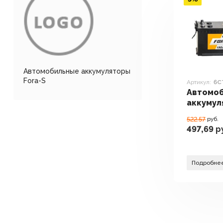
Автомобильные аккумуляторы
Fora-S
Артикул:
6СТ
Автомо
аккумул
S 6СТ-19
522.57
руб.
А·ч)
497,69
р
Подробне