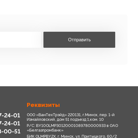
Отправить
Реквизиты
7-24-01
ООО «ВанТехТрэйд» 220131, г.Минск, пер. 1-й
Измайловский, дом 51 подъезд 1,ком. 10
7-24-01
Р/С: BY10OLMP30120001089780000933 в OАО
8-00-51
«Белгазпромбанк»
БИК OLMPBY2X. г. Минск, ул. Притыцкого, 60/2