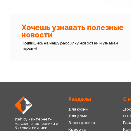
Хочешь узнавать полезные
новости
Подпишись на нашу рассылку новостей и узнавай
первым!
Разделы
С 
Для кухни
Дос
Для дома
О н
1teh.by - интернет-
Электроника
Гар
магазин электроники и
бытовой техники
Красота
Кон