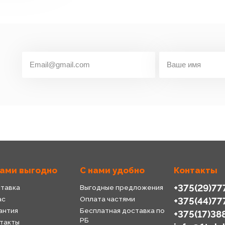
нами выгодно
С нами удобно
Контакты
+375(29)77
тавка
Выгодные предложения
ас
Оплата частями
+375(44)77
антия
Бесплатная доставка по
+375(17)38
РБ
такты