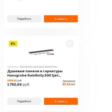
Подробнее
В корзину
5%
Артикул:
Rainfinity 500 1jet 26243700
Душевые панели и гарнитуры
Hansgrohe Rainfinity 500 1jet
26243700
1838.22
руб.
Экономия
87,53
1 750,69
руб.
руб.
Подробнее
В корзину