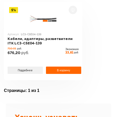
5%
Артикул:
LC3-C5E04-139
Кабели, адаптеры, разветвители
ITK LC3-C5E04-139
710.01
руб.
Экономия
33,81
676,20
руб.
руб.
Подробнее
В корзину
Страницы:
1 из 1