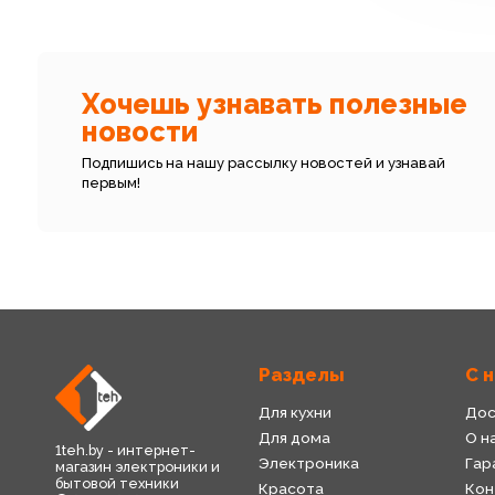
Хочешь узнавать полезные
новости
Подпишись на нашу рассылку новостей и узнавай
первым!
Разделы
С 
Для кухни
Дос
Для дома
О н
1teh.by - интернет-
Электроника
Гар
магазин электроники и
бытовой техники
Красота
Кон