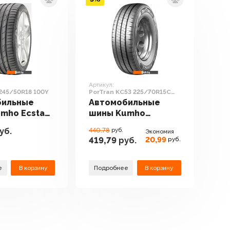
Артикул:
 245/50R18 100Y
PorTran KC53 225/70R15C
112/110R
бильные
Автомобильные
mho Ecsta
шины Kumho
5/50R18 100Y
PorTran KC53
уб.
440.78
руб.
Экономия
225/70R15C
20,99
419,79
руб.
руб.
112/110R
е
В корзину
Подробнее
В корзину