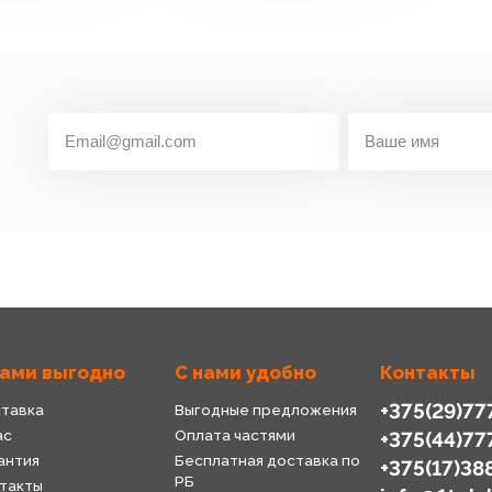
нами выгодно
С нами удобно
Контакты
+375(29)77
тавка
Выгодные предложения
ас
Оплата частями
+375(44)77
антия
Бесплатная доставка по
+375(17)38
РБ
такты