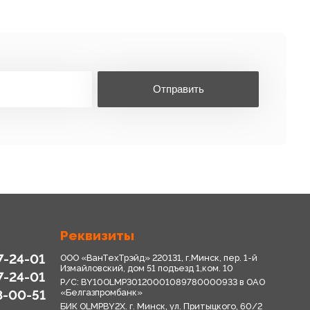
Отправить
Реквизиты
7-24-01
ООО «ВанТехТрэйд» 220131, г.Минск, пер. 1-й
Измайловский, дом 51 подъезд 1,ком. 10
7-24-01
Р/С: BY10OLMP30120001089780000933 в OАО
8-00-51
«Белгазпромбанк»
БИК OLMPBY2X. г. Минск, ул. Притыцкого, 60/2