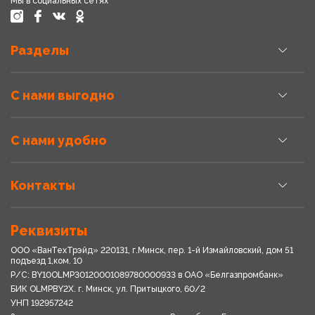
Мы в социальных сетях
Разделы
С нами выгодно
С нами удобно
Контакты
Реквизиты
ООО «ВанТехТрэйд» 220131, г.Минск, пер. 1-й Измайловский, дом 51
подъезд 1,ком. 10
Р/С: BY10OLMP30120001089780000933 в OАО «Белгазпромбанк»
БИК OLMPBY2X. г. Минск, ул. Притыцкого, 60/2
УНП 192957242