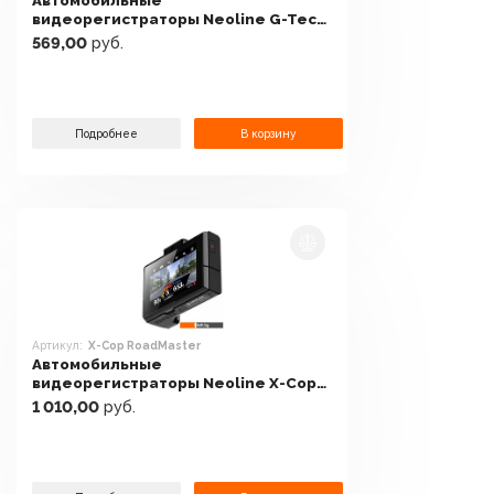
Автомобильные
видеорегистраторы Neoline G-Tech
X54 (Dual)
569,00
руб.
Подробнее
В корзину
Артикул:
X-Cop RoadMaster
Автомобильные
видеорегистраторы Neoline X-Cop
RoadMaster
1 010,00
руб.