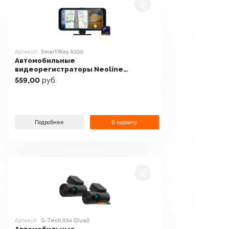
Артикул:
SmartWay A100
Автомобильные
видеорегистраторы Neoline
SmartWay A100
559,00
руб.
Подробнее
В корзину
Артикул:
G-Tech X54 (Dual)