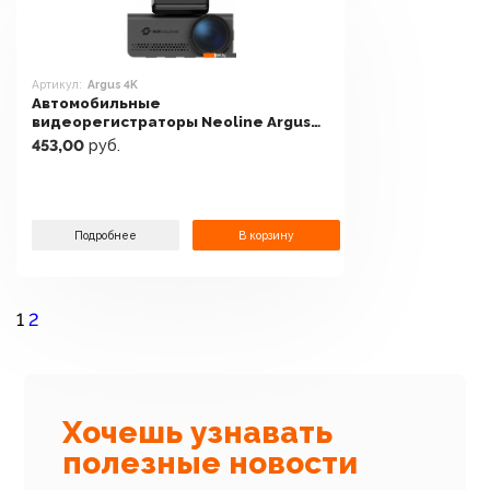
Артикул:
Argus 4K
Автомобильные
видеорегистраторы Neoline Argus
4K
453,00
руб.
Подробнее
В корзину
1
2
Хочешь узнавать
полезные новости