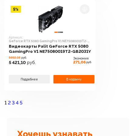
5%
Артикул:
GeForce RTX 5080 GamingPro V1 NE75080019T2-
GB2031Y
Видеокарты Palit GeForce RTX 5080
GamingPro V1 NE75080019T2-GB2031Y
5692.16
руб.
Экономия
271,06
5 421,10
руб.
руб.
Подробнее
В корзину
1
2
3
4
5
Хочешь узнавать