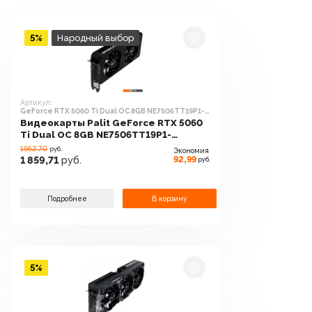
5%
Народный выбор
Артикул:
GeForce RTX 5060 Ti Dual OC 8GB NE7506TT19P1-
GB2062D
Видеокарты Palit GeForce RTX 5060
Ti Dual OC 8GB NE7506TT19P1-
GB2062D
1952.70
руб.
Экономия
92,99
1 859,71
руб.
руб.
Подробнее
В корзину
5%