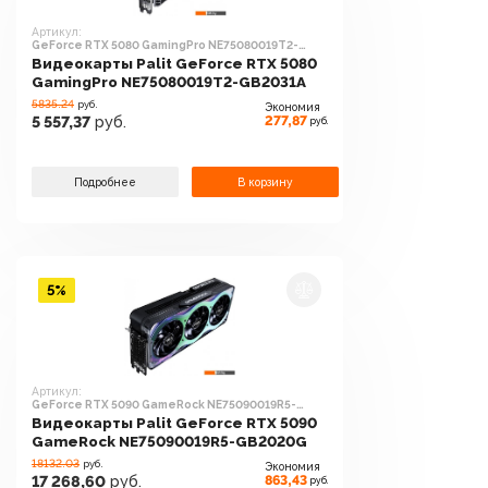
Артикул:
GeForce RTX 5080 GamingPro NE75080019T2-
GB2031A
Видеокарты Palit GeForce RTX 5080
GamingPro NE75080019T2-GB2031A
5835.24
руб.
Экономия
277,87
5 557,37
руб.
руб.
Подробнее
В корзину
5%
Артикул:
GeForce RTX 5090 GameRock NE75090019R5-
GB2020G
Видеокарты Palit GeForce RTX 5090
GameRock NE75090019R5-GB2020G
18132.03
руб.
Экономия
863,43
17 268,60
руб.
руб.