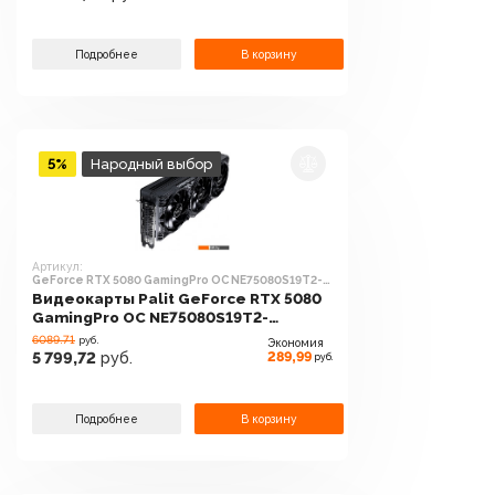
Подробнее
В корзину
5%
Народный выбор
Артикул:
GeForce RTX 5080 GamingPro OC NE75080S19T2-
GB2031A
Видеокарты Palit GeForce RTX 5080
GamingPro OC NE75080S19T2-
GB2031A
6089.71
руб.
Экономия
289,99
5 799,72
руб.
руб.
Подробнее
В корзину