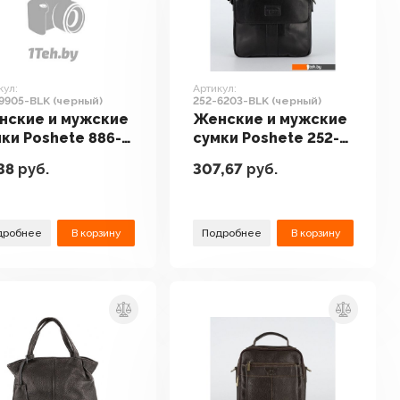
кул:
Артикул:
9905-BLK (черный)
252-6203-BLK (черный)
нские и мужские
Женские и мужские
ки Poshete 886-
сумки Poshete 252-
5-BLK (черный)
6203-BLK (черный)
38
руб.
307,67
руб.
дробнее
В корзину
Подробнее
В корзину