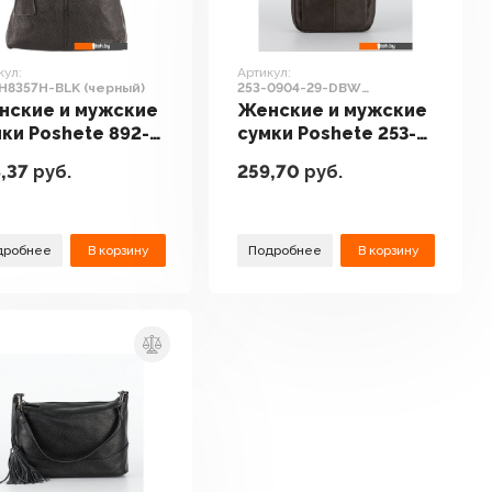
кул:
Артикул:
H8357H-BLK (черный)
253-0904-29-DBW
(коричневый)
нские и мужские
Женские и мужские
ки Poshete 892-
сумки Poshete 253-
357H-BLK
0904-29-DBW
,37
руб.
259,70
руб.
рный)
(коричневый)
дробнее
В корзину
Подробнее
В корзину