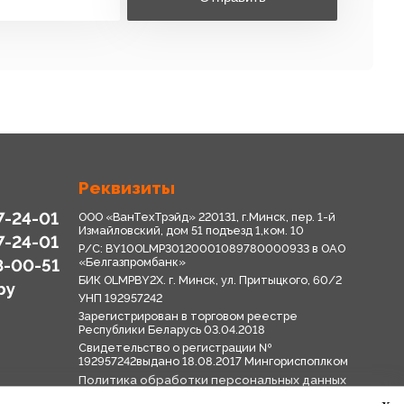
Реквизиты
7-24-01
ООО «ВанТехТрэйд» 220131, г.Минск, пер. 1-й
Измайловский, дом 51 подъезд 1,ком. 10
7-24-01
Р/С: BY10OLMP30120001089780000933 в OАО
8-00-51
«Белгазпромбанк»
БИК OLMPBY2X. г. Минск, ул. Притыцкого, 60/2
by
УНП 192957242
Зарегистрирован в торговом реестре
Республики Беларусь 03.04.2018
Свидетельство о регистрации №
192957242выдано 18.08.2017 Мингориспоплком
Политика обработки персональных данных
Положение о системе видеонаблюдения
x