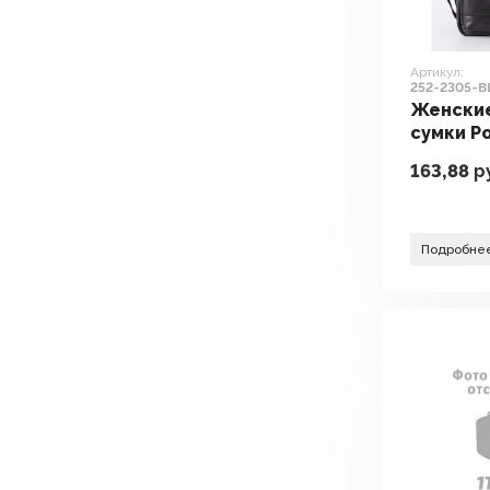
Артикул:
252-2305-B
Женские
сумки P
2305-BL
163,88
р
Подробне