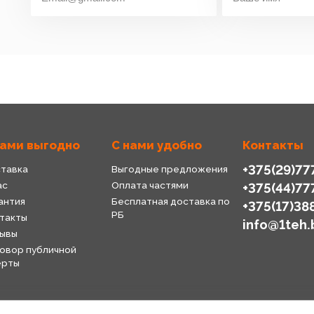
нами выгодно
С нами удобно
Контакты
+375(29)77
тавка
Выгодные предложения
ас
Оплата частями
+375(44)77
антия
Бесплатная доставка по
+375(17)38
РБ
такты
info@1teh.
ывы
овор публичной
ерты