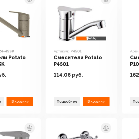
24-49SK
Артикул:
P4501
Арти
ли Potato
Смесители Potato
Сме
SK
P4501
P10
уб.
114,06
руб.
162
е
В корзину
Подробнее
В корзину
По