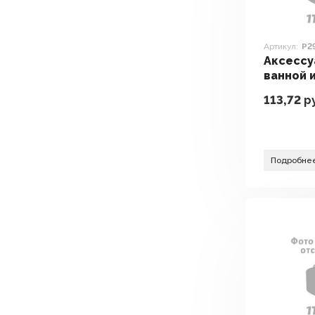
Артикул:
P2
Аксессу
ванной 
Potato P
113,72
ру
Подробне