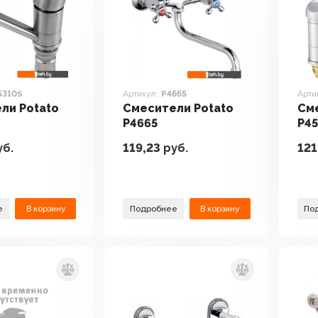
5310S
Артикул:
P4665
Арти
ли Potato
Смесители Potato
Сме
P4665
P45
б.
119,23
руб.
121
е
В корзину
Подробнее
В корзину
По