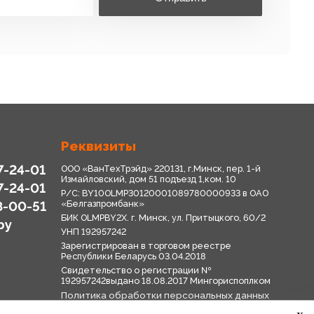
Реквизиты
7-24-01
ООО «ВанТехТрэйд» 220131, г.Минск, пер. 1-й
Измайловский, дом 51 подъезд 1,ком. 10
7-24-01
Р/С: BY10OLMP30120001089780000933 в OАО
8-00-51
«Белгазпромбанк»
БИК OLMPBY2X. г. Минск, ул. Притыцкого, 60/2
by
УНП 192957242
Зарегистрирован в торговом реестре
Республики Беларусь 03.04.2018
Свидетельство о регистрации №
192957242выдано 18.08.2017 Мингориспоплком
Политика обработки персональных данных
Положение о системе видеонаблюдения
x