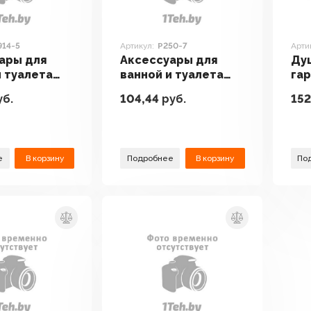
914-5
Артикул:
P250-7
Арти
ары для
Аксессуары для
Ду
и туалета
ванной и туалета
гар
2914-5
Potato P250-7
P10
б.
104,44
руб.
152
е
В корзину
Подробнее
В корзину
По