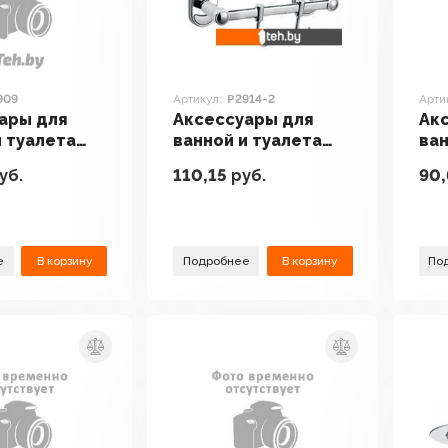
909
Артикул:
P2914-2
Арти
ары для
Аксессуары для
Ак
и туалета
ванной и туалета
ван
P2909
Potato P2914-2
Pot
уб.
110,15
руб.
90,
е
В корзину
Подробнее
В корзину
По