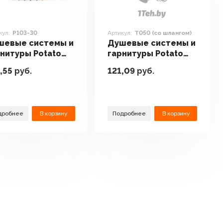
кул:
P103-30
Артикул:
T050 (со шлангом)
шевые системы и
Душевые системы и
нитуры Potato
гарнитуры Potato
3-30
T050 (со шлангом)
,55
руб.
121,09
руб.
дробнее
В корзину
Подробнее
В корзину