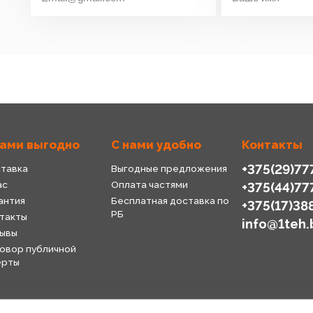
нами выгодно
С нами удобно
Контакты
+375(29)77
тавка
Выгодные предложения
ас
Оплата частями
+375(44)77
антия
Бесплатная доставка по
+375(17)38
РБ
такты
info@1teh.
ывы
овор публичной
ерты