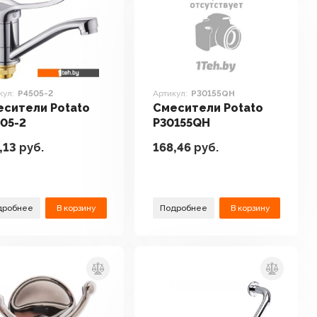
кул:
P4505-2
Артикул:
Р30155QH
сители Potato
Смесители Potato
05-2
Р30155QH
,13
руб.
168,46
руб.
дробнее
В корзину
Подробнее
В корзину