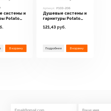
7
Артикул:
P103-206
е системы и
Душевые системы и
ры Potato
гарнитуры Potato
P103-206
б.
121,43
руб.
е
В корзину
Подробнее
В корзину