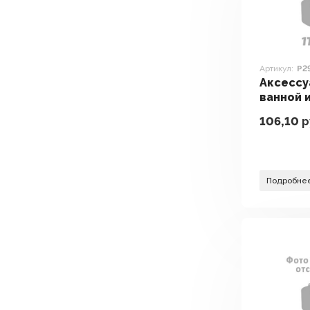
Артикул:
P2
Аксессу
ванной 
Potato 
106,10
р
Подробне