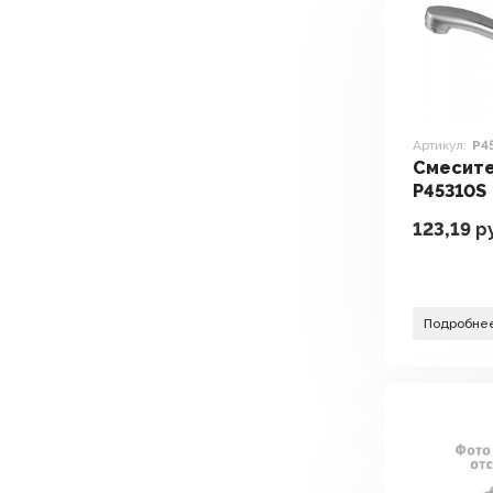
Артикул:
P4
Смесите
P45310S
123,19
ру
Подробне