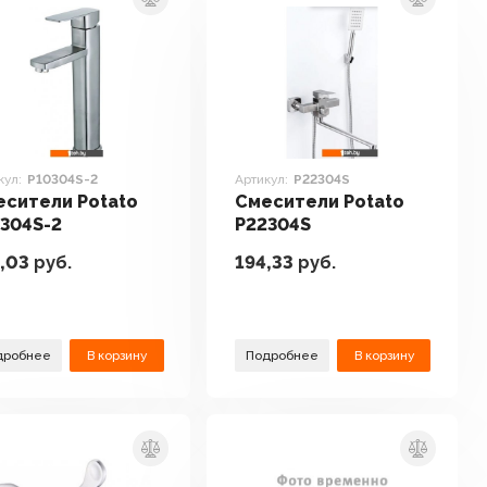
кул:
P10304S-2
Артикул:
P22304S
сители Potato
Смесители Potato
304S-2
P22304S
,03
руб.
194,33
руб.
дробнее
В корзину
Подробнее
В корзину