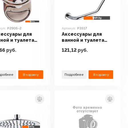
кул:
P2905-2
Артикул:
P3517
сессуары для
Аксессуары для
ной и туалета
ванной и туалета
ato P2905-2
Potato P3517
66
руб.
121,12
руб.
дробнее
В корзину
Подробнее
В корзину