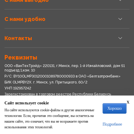
С нами удобно
Контакты
Реквизиты
ООО «ВанТехТрэйд» 220131, г.Минск, пер. 1-й Измайловский, дом 51
подъезд 1,ком. 10
Р/С: BY10OLMP30120001089780000933 в OАО «Белгазпромбанк»
БИК OLMPBY2X. г. Минск, ул. Притыцкого, 60/2
УНП 192957242
Зарегистрирован в торговом реестре Республики Беларусь
03.04.2018
x
Сайт использует cookie
Свидетельство о регистрации № 192957242выдано 18.08.2017
Хорошо
Мингориспоплком
На сайте используются cookie-файлы и другие аналогичные
Политика обработки персональных данных
технологии. Если, прочитав это сообщение, вы остаетесь на
Положение о системе видеонаблюдения
нашем сайте, это означает, что вы не возражаете против
Подробнее
Политика в отношении обработки файлов cookie
использования этих технологий.