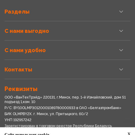
Разделы
С нами выгодно
С нами удобно
Контакты
Реквизиты
ООО «ВанТехТрэйд» 220131, г.Минск, пер. 1-й Измайловский, дом 51
подъезд 1,ком. 10
Р/С: BY10OLMP30120001089780000933 в OАО «Белгазпромбанк»
БИК OLMPBY2X. г. Минск, ул. Притыцкого, 60/2
УНП 192957242
Зарегистрирован в торговом реестре Республики Беларусь
03.04.2018
x
Сайт использует cookie