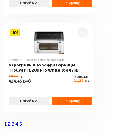
Подробнее
В корзину
5%
Артикул:
FD20s Pro White (белый)
Аэрогрили и аэрофритюрницы
Trouver FD20s Pro White (белый)
445.67
руб.
Экономия
21,22
424,45
руб.
руб.
Подробнее
В корзину
1
2
3
4
5