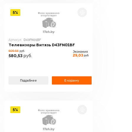
5%
Артикул:
D43FN01BF
Телевизоры Витязь D43FN01BF
609.56
руб.
Экономия
29,03
580,53
руб.
руб.
Подробнее
В корзину
5%