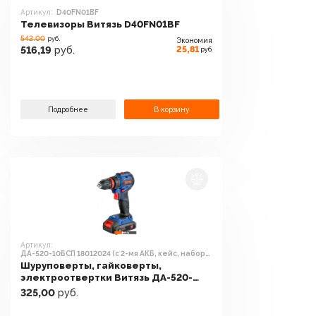
Артикул:
D40FN01BF
Телевизоры Витязь D40FN01BF
542.00
руб.
Экономия
25,81
516,19
руб.
руб.
Подробнее
В корзину
Артикул:
ДА-520-10БСП 18012024 (с 2-мя АКБ, кейс, набор
оснастки)
Шуруповерты, гайковерты,
электроотвертки Витязь ДА-520-
10БСП 18012024 (с 2-мя АКБ, кейс,
325,00
руб.
набор оснастки)