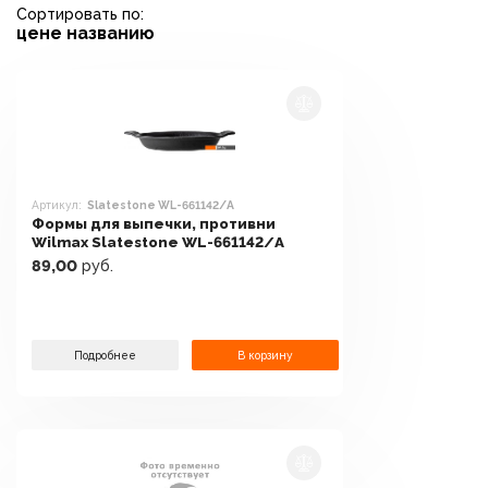
Сортировать по:
цене
названию
Артикул:
Slatestone WL-661142/А
Формы для выпечки, противни
Wilmax Slatestone WL-661142/А
89,00
руб.
Подробнее
В корзину