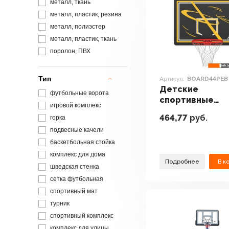
металл, ткань
металл, пластик, резина
металл, полиэстер
металл, пластик, ткань
поролон, ПВХ
Тип
Артикул:
BOARD44PEB
Детские
футбольные ворота
спортивные
игровой комплекс
комплексы и
464,77
руб.
горка
игровые площ
подвесные качели
DFC BOARD44P
баскетбольная стойка
комплекс для дома
Подробнее
В к
шведская стенка
сетка футбольная
cпортивный мат
турник
спортивный комплекс
комплекс для улицы