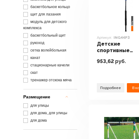
баскетбольное кольцо
щит для лазания
модуль для детского
комплекса
баскетбольный щит
Артикул:
ING44P3
рукоход
Детские
спортивные
сетка волейбольная
комплексы и
канат
953,62
руб.
игровые площ
стационарные качели
DFC ING44P3
скат
тренажер отскока мяча
Подробнее
В к
Размещение
для улицы
для дома, для улицы
для дома