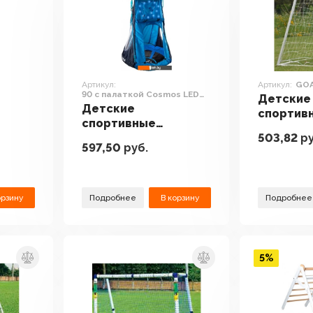
Артикул:
Артикул:
GO
90 с палаткой Cosmos LED
Детские
72151
Детские
спортив
спортивные
комплек
503,82
ру
комплексы и
адки
игровые
597,50
руб.
игровые площадки
DFC GOA
Hudora 90 с
палаткой Cosmos
LED 72151
орзину
Подробнее
В корзину
Подробнее
5%