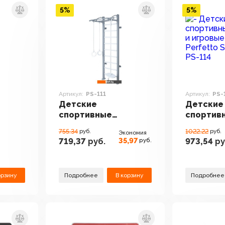
5%
5%
Артикул:
PS-111
Артикул:
PS-
Детские
Детские
спортивные
спортив
комплексы и
комплек
755.34
руб.
1022.22
руб.
Экономия
адки
игровые площадки
игровые
35,97
719,37
руб.
973,54
ру
руб.
Perfetto Sport PS-111
Perfetto 
орзину
Подробнее
В корзину
Подробнее