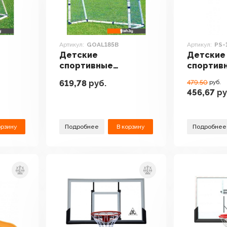
Артикул:
GOAL185B
Артикул:
PS-
Детские
Детские
спортивные
спортив
комплексы и
комплек
619,78
руб.
479.50
руб.
адки
игровые площадки
игровые
456,67
ру
DFC GOAL185B
Perfetto 
(мини)
орзину
Подробнее
В корзину
Подробнее