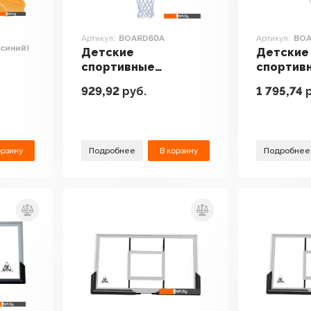
Артикул:
BOARD60A
Артикул:
BO
синий)
Детские
Детские
спортивные
спортив
комплексы и
комплек
929,92
руб.
1 795,74
р
игровые площадки
игровые
адки
DFC BOARD60A
DFC BOA
ий)
орзину
Подробнее
В корзину
Подробнее