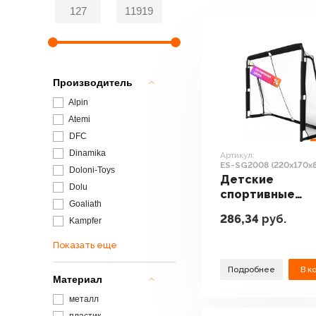
Производитель
Alpin
Atemi
DFC
Dinamika
Артикул:
ES-SG2008 (220х170х
Doloni-Toys
Детские
Dolu
спортивные
Goaliath
комплексы и
286,34
руб.
Kampfer
игровые площ
Sundays ES-SG
Показать еще
(220х170х80см)
Подробнее
В к
Материал
металл