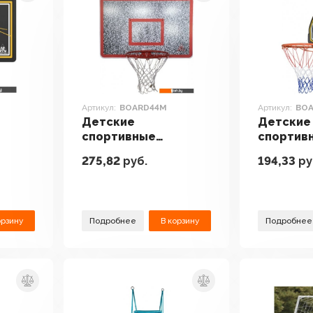
Артикул:
BOARD44M
Артикул:
BO
Детские
Детские
спортивные
спортив
комплексы и
комплек
275,82
руб.
194,33
ру
адки
игровые площадки
игровые
EB
DFC BOARD44M
DFC BOA
орзину
Подробнее
В корзину
Подробнее