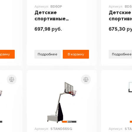
Артикул:
BD60P
Артикул:
BD5
Детские
Детские
спортивные
спортив
комплексы и
комплек
697,98
руб.
675,30
ру
адки
игровые площадки
игровые
DFC BD60P
DFC BD5
орзину
Подробнее
В корзину
Подробнее
Артикул:
STAND56SG
Артикул:
STA