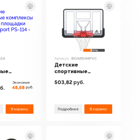
114
Артикул:
BOARD44PVC
Детские
ные
спортивные
сы и
комплексы и
503,82
руб.
Экономия
 площадки
игровые площадки
48,68
б.
руб.
Sport PS-114
DFC BOARD44PVC
В корзину
Подробнее
В корзину