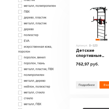
пластик
металл, полипропилен
ПВХ
дерево, пластик
металл, пластик
дерево
полиэстер
EVA
Артикул:
D-123
искусственная кожа,
Детские
поролон
спортивные
поролон, винил
комплексы и
поролон, ткань
762,97
руб.
игровые площ
металл, пластик, ПВХ
DFC D-123
полипропилен
металл, дерево
Подробнее
В к
нейлон, полиэстер
металл, стекло
стекло
металл, ПВХ