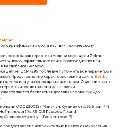
Zelmer
ной сертификации и соответствия техническому
ехнические характеристики модели кофеварки Zelmer
 источников, официального сайта производителя или
в Республике Беларусь.
рка Zelmer ZCM7295 то следует уточнить все параметры и
упкой. Представленые характеристики на сайте
1teh.by
вительных или указанных производителем. Описание, фото
ктеристики представлены для справки.
осуществляется бесплатная доставка по Минску «до
.
ологии ООО220013 г.Минск ул. Кульман стр. 5б 5 пом. 4-1
Hoffmanowej 19st 35-016 Rzeszow Poland.
ерСервис» (Минск ул. Ташкентская 7)
е предоставлена исключительно в целях ознакомления.