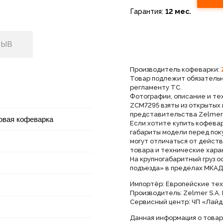
Гарантия:
12 мес.
ЗЫВ
Производитель кофеварки:
Товар подлежит обязатель
регламенту ТС.
Фотографии, описание и т
ZCM7295 взяты из открытых
представительства Zelmer 
овая кофеварка
Если хотите купить кофева
габариты модели перед пок
могут отличаться от дейст
товара и технические хара
На крупногабаритный груз 
подъезда» в пределах МКАД
Импортёр: Европейские техн
Производитель: Zelmer S.A. 
Сервисный центр: ЧП «Лайд
Данная информация о товар