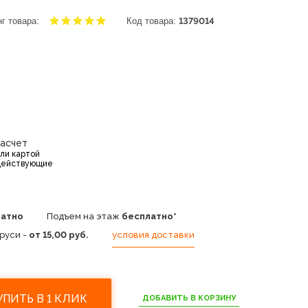
г товара:
Код товара:
1379014
расчет
или картой
действующие
латно
Подъем на этаж
бесплатно*
руси -
от 15,00 руб.
условия доставки
УПИТЬ В 1 КЛИК
ДОБАВИТЬ В КОРЗИНУ