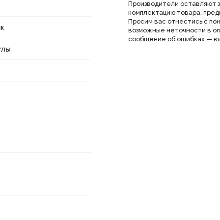
Производители оставляют з
комплектацию товара, пред
Просим вас отнестись с по
ик
возможные неточности в оп
сообщение об ошибках — вы
улы