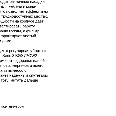
ходят различные насадки,
 для мебели и мини-
 что позволяет эффективно
в труднодоступных местах.
ощности на корпусе дает
даптировать работу
ваши нужды, а фильтр
 гарантирует чистый
м доме.
, что регулярная уборка с
h Serie 8 BGS7POW2
рживать здоровье вашей
я от аллергенов и пыли.
ский пылесос с
танет надежным спутником
стоту! Читать дальше
с контейнером