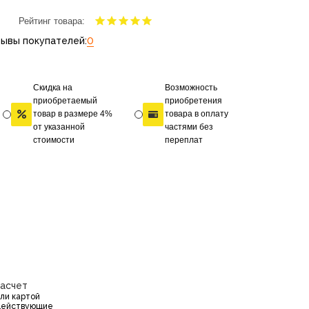
Рейтинг товара:
ывы покупателей:
0
Скидка на
Возможность
приобретаемый
приобретения
товар в размере 4%
товара в оплату
от указанной
частями без
стоимости
переплат
расчет
или картой
действующие