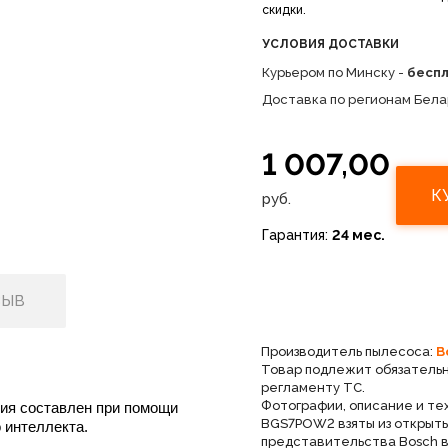
скидки.
УСЛОВИЯ ДОСТАВКИ
Курьером по Минску -
бесп
Доставка по регионам Бела
1 007,00
К
руб.
Гарантия:
24 мес.
ЗЫВ
Производитель пылесоса:
B
Товар подлежит обязатель
регламенту ТС.
Фотографии, описание и те
ния составлен при помощи
BGS7POW2 взяты из открыты
 интеллекта.
представительства Bosch в