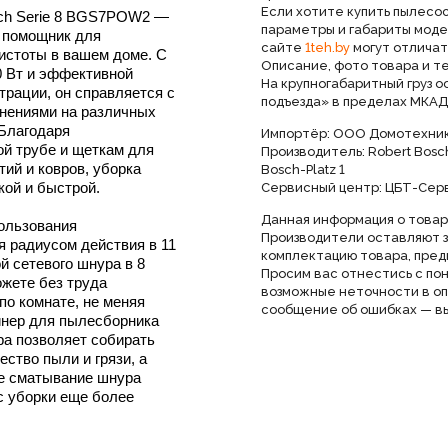
Если хотите купить пылесо
ch Serie 8 BGS7POW2 —
параметры и габариты моде
 помощник для
сайте
1teh.by
могут отличат
истоты в вашем доме. С
Описание, фото товара и т
 Вт и эффективной
На крупногабаритный груз 
трации, он справляется с
подъезда» в пределах МКАД
нениями на различных
 Благодаря
Импортёр: ООО Домотехника
ой трубе и щеткам для
Производитель: Robert Bosc
ий и ковров, уборка
Bosch-Platz 1
кой и быстрой.
Сервисный центр: ЦБТ-Серви
Данная информация о товар
пользования
Производители оставляют з
я радиусом действия в 11
комплектацию товара, пред
й сетевого шнура в 8
Просим вас отнестись с по
ожете без труда
возможные неточности в оп
по комнате, не меняя
сообщение об ошибках — вы
йнер для пылесборника
ра позволяет собирать
ство пыли и грязи, а
е сматывание шнура
с уборки еще более