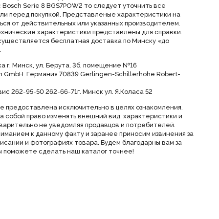
с Bosch Serie 8 BGS7POW2 то следует уточнить все
ли перед покупкой. Представленые характеристики на
ься от действительных или указанных производителем.
ехнические характеристики представлены для справки.
осуществляется бесплатная доставка по Минску «до
.
 г. Минск, ул. Берута, 3б, помещение №16
h GmbH. Германия 70839 Gerlingen-Schillerhohe Robert-
с 262-95-50 262-66-71г. Минск ул. Я.Коласа 52
е предоставлена исключительно в целях ознакомления.
а собой право изменять внешний вид, характеристики и
варительно не уведомляя продавцов и потребителей.
ниманием к данному факту и заранее приносим извинения за
исании и фотографиях товара. Будем благодарны вам за
 поможете сделать наш каталог точнее!