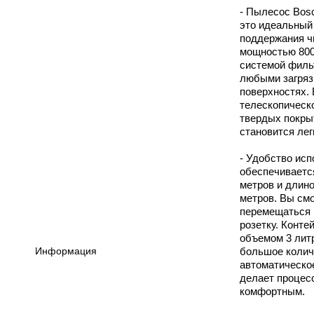
- Пылесос Bos
это идеальный
поддержания ч
мощностью 800
системой филь
любыми загряз
поверхностях.
телескопическ
твердых покрыт
становится лег
- Удобство ис
обеспечиваетс
метров и длино
метров. Вы см
перемещаться 
розетку. Конте
объемом 3 лит
Информация
большое количе
автоматическо
делает процес
комфортным.