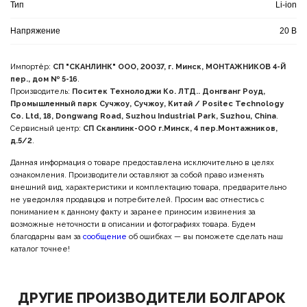
Тип
Li-ion
Напряжение
20 В
Импортёр:
СП "СКАНЛИНК" ООО, 20037, г. Минск, МОНТАЖНИКОВ 4-Й
пер., дом № 5-16
.
Производитель:
Поситек Технолоджи Ко. ЛТД.. Донгванг Роуд,
Промышленный парк Сучжоу, Сучжоу, Китай / Positec Technology
Co. Ltd, 18, Dongwang Road, Suzhou Industrial Park, Suzhou, China
.
Сервисный центр:
СП Сканлинк-ООО г.Минск, 4 пер.Монтажников,
д.5/2
.
Данная информация о товаре предоставлена исключительно в целях
ознакомления. Производители оставляют за собой право изменять
внешний вид, характеристики и комплектацию товара, предварительно
не уведомляя продавцов и потребителей. Просим вас отнестись с
пониманием к данному факту и заранее приносим извинения за
возможные неточности в описании и фотографиях товара. Будем
благодарны вам за
сообщение
об ошибках — вы поможете сделать наш
каталог точнее!
ДРУГИЕ ПРОИЗВОДИТЕЛИ БОЛГАРОК