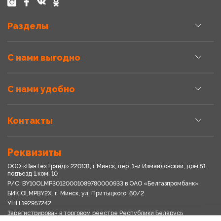
Разделы
С нами выгодно
С нами удобно
Контакты
Реквизиты
ООО «ВанТехТрэйд» 220131, г.Минск, пер. 1-й Измайловский, дом 51
подъезд 1,ком. 10
Р/С: BY10OLMP30120001089780000933 в OАО «Белгазпромбанк»
БИК OLMPBY2X. г. Минск, ул. Притыцкого, 60/2
УНП 192957242
Зарегистрирован в торговом реестре Республики Беларусь
03.04.2018