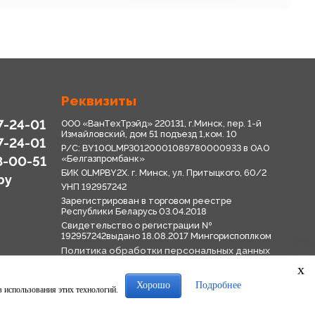
Реквизиты
7-24-01
ООО «ВанТехТрэйд» 220131, г.Минск, пер. 1-й
Измайловский, дом 51 подъезд 1,ком. 10
7-24-01
Р/С: BY10OLMP30120001089780000933 в OАО
8-00-51
«Белгазпромбанк»
БИК OLMPBY2X. г. Минск, ул. Притыцкого, 60/2
by
УНП 192957242
Зарегистрирован в торговом реестре
Республики Беларусь 03.04.2018
Свидетельство о регистрации №
192957242выдано 18.08.2017 Мингориспоплком
Политика обработки персональных данных
Положение о системе видеонаблюдения
x
Политика в отношении обработки файлов
cookie
Хорошо
Подробнее
в использования этих технологий.