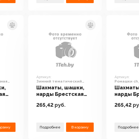
Артикул:
Артикул:
нная
Зимний тематический
Ромашки ch
набор ch_winter
и,
Шахматы, шашки,
Шахматы
ая
нарды Брестская
нарды Б
иров
Фабрика Сувениров
Фабрика
265,42
руб.
265,42
ру
Зимний
Ромашки
я
тематический набор
ch_cham
ch_winter
орзину
Подробнее
В корзину
Подробнее