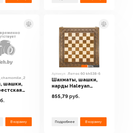
Артикул:
Лотос 60 kh538-6
_chamomile_2
Шахматы, шашки,
, шашки,
нарды Haleyan
рестская
Лотос 60 kh538-6
855,79
руб.
 Сувениров
б.
omile_2
В корзину
Подробнее
В корзину