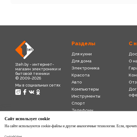
Разделы
С 
Для кухни
Дос
Для дома
О н
1teh.by - интернет-
Электроника
Гар
магазин электроники и
бытовой техники
Красота
Кон
© 2009-2026
Авто
Отз
Мы в социальных сетях
Компьютеры
Дог
оф
Инструменты
Спорт
Телефоны
Детский мир
Сайт использует cookie
Торговля
На сайте используются cookie-файлы и другие аналогичные технологии. Если, прочитав
CookieWidget