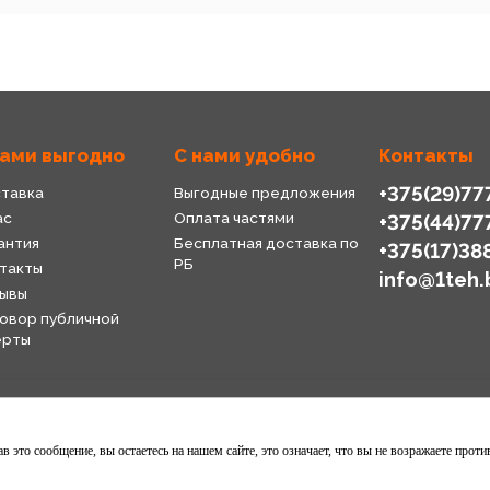
нами выгодно
С нами удобно
Контакты
+375(29)77
тавка
Выгодные предложения
ас
Оплата частями
+375(44)77
антия
Бесплатная доставка по
+375(17)38
РБ
такты
info@1teh.
ывы
овор публичной
ерты
 это сообщение, вы остаетесь на нашем сайте, это означает, что вы не возражаете проти