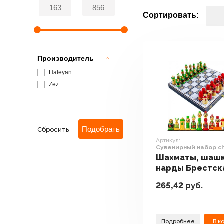
Сортировать:
Производитель
Haleyan
Zez
Сбросить
Артикул:
Сувенирный набор c
Шахматы, шашк
нарды Брестск
Фабрика Сувен
265,42
руб.
Сувенирный на
ch_bfs1
Подробнее
В к