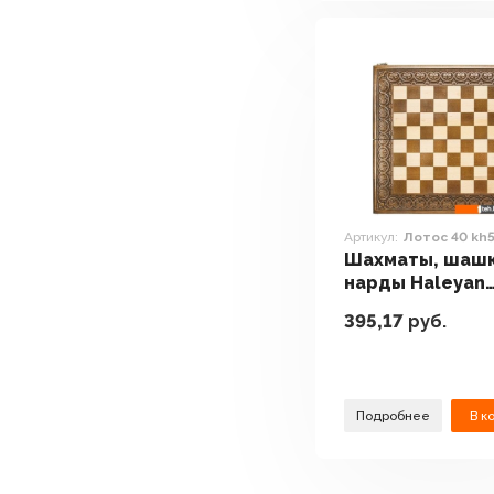
Артикул:
Лотос 40 kh
Шахматы, шашк
нарды Haleyan
Лотос 40 kh538
395,17
руб.
Подробнее
В к