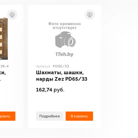
538-4
Артикул:
PD65/33
и,
Шахматы, шашки,
нарды Zez PD65/33
-4
162,74
руб.
орзину
Подробнее
В корзину