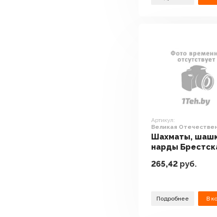
Артикул:
Великая Отечестве
война ch_ww2
Шахматы, шашк
нарды Брестск
Фабрика Сувен
265,42
руб.
Великая
Отечественна
война ch_ww2
Подробнее
В к