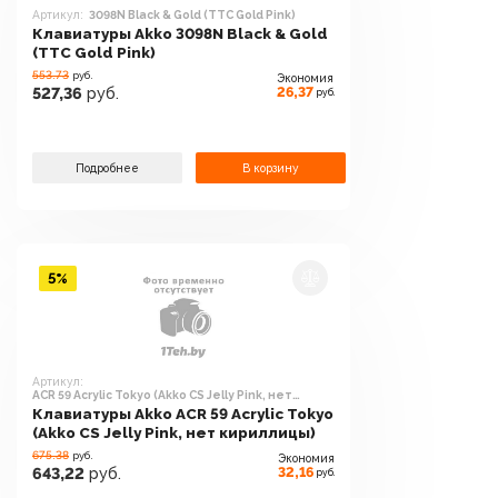
Артикул:
3098N Black & Gold (TTC Gold Pink)
Клавиатуры Akko 3098N Black & Gold
(TTC Gold Pink)
553.73
руб.
Экономия
26,37
527,36
руб.
руб.
Подробнее
В корзину
5%
Артикул:
ACR 59 Acrylic Tokyo (Akko CS Jelly Pink, нет
кириллицы)
Клавиатуры Akko ACR 59 Acrylic Tokyo
(Akko CS Jelly Pink, нет кириллицы)
675.38
руб.
Экономия
32,16
643,22
руб.
руб.