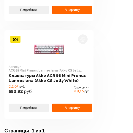
Подробнее
В корзину
5%
Артикул:
ACR 98 Mini Prunus Lannesiana (Akko CS Jelly
White)
Клавиатуры Akko ACR 98 Mini Prunus
Lannesiana (Akko CS Jelly White)
612.07
руб.
Экономия
29,15
582,92
руб.
руб.
Подробнее
В корзину
Страницы:
1 из 1