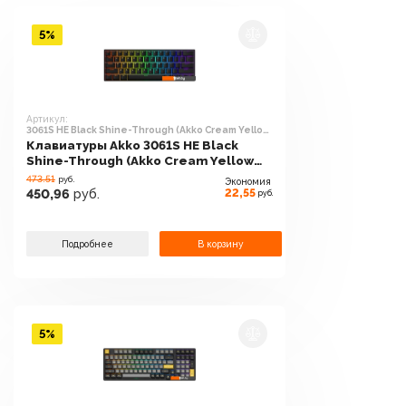
5%
Артикул:
3061S HE Black Shine-Through (Akko Cream Yellow
V3)
Клавиатуры Akko 3061S HE Black
Shine-Through (Akko Cream Yellow
V3)
473.51
руб.
Экономия
22,55
450,96
руб.
руб.
Подробнее
В корзину
5%