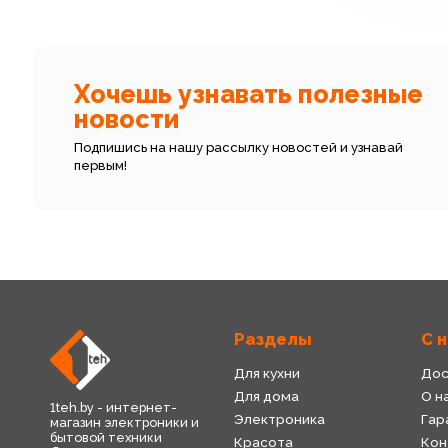
Хочешь узнавать полезные
новости
Подпишись на нашу рассылку новостей и узнавай
первым!
Разделы
С 
Для кухни
Дос
Для дома
О н
1teh.by - интернет-
Электроника
Гар
магазин электроники и
бытовой техники
Красота
Кон