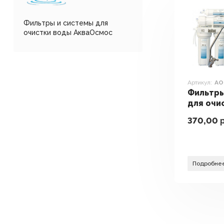
Фильтры и системы для
очистки воды АкваОсмос
Артикул:
АО
Фильтры
для очи
АкваОсм
370,00
р
Подробне