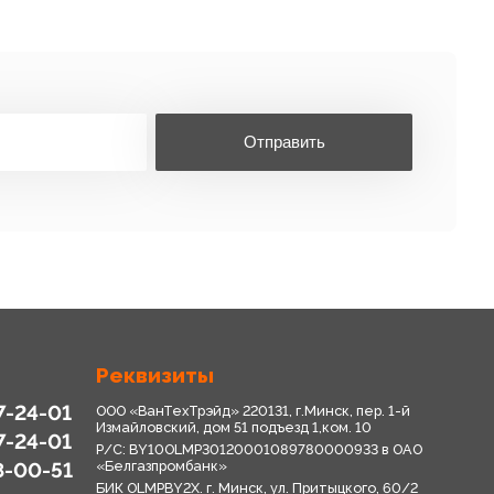
Отправить
Реквизиты
7-24-01
ООО «ВанТехТрэйд» 220131, г.Минск, пер. 1-й
Измайловский, дом 51 подъезд 1,ком. 10
7-24-01
Р/С: BY10OLMP30120001089780000933 в OАО
8-00-51
«Белгазпромбанк»
БИК OLMPBY2X. г. Минск, ул. Притыцкого, 60/2