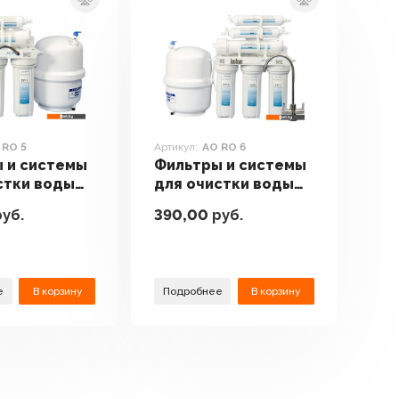
 RO 5
Артикул:
AO RO 6
 и системы
Фильтры и системы
стки воды
для очистки воды
ос АО RO 5
АкваОсмос AO RO 6
уб.
390,00
руб.
е
В корзину
Подробнее
В корзину