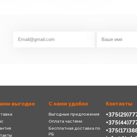
нами выгодно
С нами удобно
Контакты
+375(29)77
тавка
Выгодные предложения
ас
Оплата частями
+375(44)77
антия
Бесплатная доставка по
+375(17)38
РБ
такты