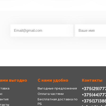
нами выгодно
С нами удобно
Контакты
+375(29)77
тавка
Выгодные предложения
ас
Оплата частями
+375(44)77
антия
Бесплатная доставка по
+375(17)38
РБ
такты