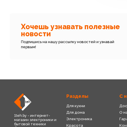
Хочешь узнавать полезные
новости
Подпишись на нашу рассылку новостей и узнавай
первым!
Разделы
С 
Для кухни
Дос
Для дома
О н
1teh.by - интернет-
Электроника
Гар
магазин электроники и
бытовой техники
Красота
Кон