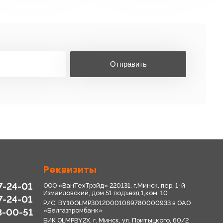
Отправить
Реквизиты
7-24-01
ООО «ВанТехТрэйд» 220131, г.Минск, пер. 1-й
Измайловский, дом 51 подъезд 1,ком. 10
7-24-01
Р/С: BY10OLMP30120001089780000933 в OАО
8-00-51
«Белгазпромбанк»
БИК OLMPBY2X. г. Минск, ул. Притыцкого, 60/2