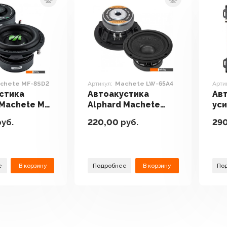
chete MF-8SD2
Артикул:
Machete LW-65A4
Арти
стика
Автоакустика
Ав
 Machete MF-
Alphard Machete
уси
LW-65A4
Mac
уб.
220,00
руб.
29
е
В корзину
Подробнее
В корзину
По