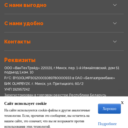
С нами выгодно
С нами удобно
Контакты
Реквизиты
ООО «ВанТехТрэйд» 220131, г.Минск, пер. 1-й Измайловский, дом 51
подъезд 1,ком. 10
Р/С: BY10OLMP30120001089780000933 в OАО «Белгазпромбанк»
БИК OLMPBY2X. г. Минск, ул. Притыцкого, 60/2
УНП 192957242
Зарегистрирован в торговом реестре Республики Беларусь
03.04.2018
x
Сайт использует cookie
Свидетельство о регистрации № 192957242выдано 18.08.2017
Хорошо
Мингориспоплком
На сайте используются cookie-файлы и другие аналогичные
Политика обработки персональных данных
технологии. Если, прочитав это сообщение, вы остаетесь на
Положение о системе видеонаблюдения
нашем сайте, это означает, что вы не возражаете против
Подробнее
Политика в отношении обработки файлов cookie
использования этих технологий.