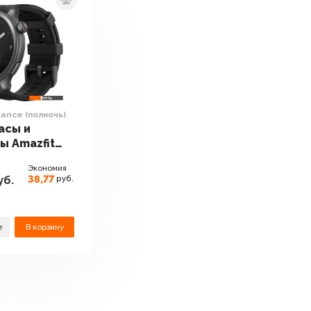
lance (полночь)
асы и
ы Amazfit
(полночь)
Экономия
38,77
уб.
руб.
е
В корзину