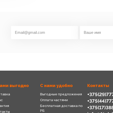
нами выгодно
С нами удобно
Контакты
+375(29)77
тавка
Выгодные предложения
ас
Оплата частями
+375(44)77
антия
Бесплатная доставка по
+375(17)38
РБ
такты