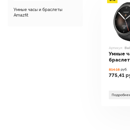
Умные часы и браслеты
Amazfit
Артикул:
Ba
Умные ч
браслет
Balance 
814.18
руб.
775,41
р
Подробне