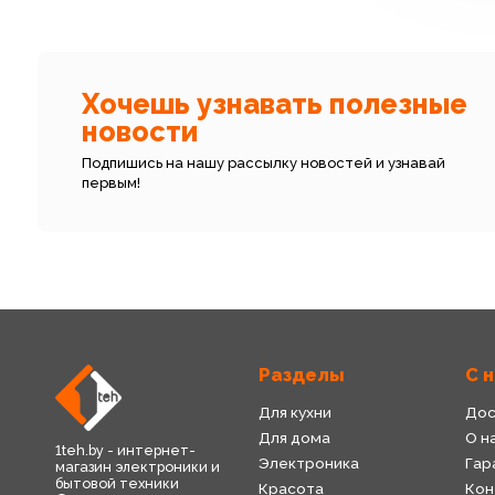
Хочешь узнавать полезные
новости
Подпишись на нашу рассылку новостей и узнавай
первым!
Разделы
С 
Для кухни
Дос
Для дома
О н
1teh.by - интернет-
Электроника
Гар
магазин электроники и
бытовой техники
Красота
Кон