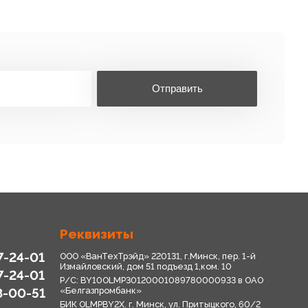
Отправить
Реквизиты
7-24-01
ООО «ВанТехТрэйд» 220131, г.Минск, пер. 1-й
Измайловский, дом 51 подъезд 1,ком. 10
7-24-01
Р/С: BY10OLMP30120001089780000933 в OАО
8-00-51
«Белгазпромбанк»
БИК OLMPBY2X. г. Минск, ул. Притыцкого, 60/2