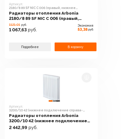
Артикул:
2180/8 89 SF NIC C 006 (правый, нижнее
подключение)
Радиаторы отопления Arbonia
2180/8 89 SF NIC C 006 (правый,
нижнее подключение)
1121.01
руб.
Экономия
53,38
1 067,63
руб.
руб.
Подробнее
В корзину
Артикул:
3200/10 42 (нижнее подключение справа-
налево)
Радиаторы отопления Arbonia
3200/10 42 (нижнее подключение
справа-налево)
2 442,99
руб.