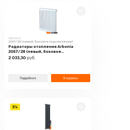
Артикул:
2057/28 (левый, боковое подключение)
Радиаторы отопления Arbonia
2057/28 (левый, боковое
подключение)
2 033,30
руб.
Подробнее
В корзину
5%