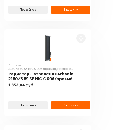
Подробнее
В корзину
Артикул:
2180/5 89 SF NIC C 006 (правый, нижнее
подключение)
Радиаторы отопления Arbonia
2180/5 89 SF NIC C 006 (правый,
нижнее подключение)
1 352,84
руб.
Подробнее
В корзину