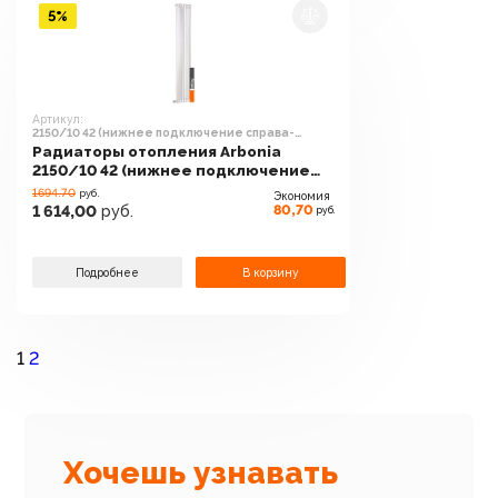
5%
Артикул:
2150/10 42 (нижнее подключение справа-
налево)
Радиаторы отопления Arbonia
2150/10 42 (нижнее подключение
справа-налево)
1694.70
руб.
Экономия
80,70
1 614,00
руб.
руб.
Подробнее
В корзину
1
2
Хочешь узнавать