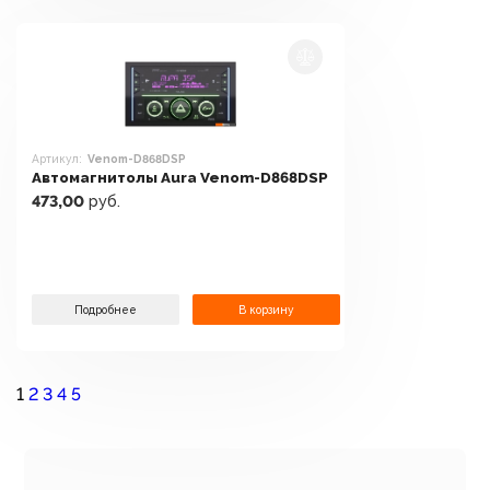
Артикул:
Venom-D868DSP
Автомагнитолы Aura Venom-D868DSP
473,00
руб.
Подробнее
В корзину
1
2
3
4
5