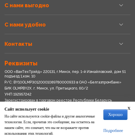
С нами выгодно
С нами удобно
Контакты
Реквизиты
ООО «ВанТехТрэйд» 220131, г.Минск, пер. 1-й Измайловский, дом 51
подъезд 1,ком. 10
Р/С: BY10OLMP30120001089780000933 в OАО «Белгазпромбанк»
БИК OLMPBY2X. г. Минск, ул. Притыцкого, 60/2
УНП 192957242
Зарегистрирован в торговом реестре Республики Беларусь
03.04.2018
x
Сайт использует cookie
Свидетельство о регистрации № 192957242выдано 18.08.2017
Хорошо
Мингориспоплком
На сайте используются cookie-файлы и другие аналогичные
Политика обработки персональных данных
технологии. Если, прочитав это сообщение, вы остаетесь на
Положение о системе видеонаблюдения
нашем сайте, это означает, что вы не возражаете против
Подробнее
Политика в отношении обработки файлов cookie
использования этих технологий.