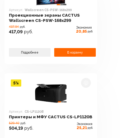
Артикул:
Wallscreen CS-PSW-168x299
Проекционные экраны CACTUS
Wallscreen CS-PSW-168x299
437.94
руб.
Экономия
20,85
417,09
руб.
руб.
Подробнее
В корзину
5%
Артикул:
CS-LP1120B
Принтеры и МФУ CACTUS CS-LP1120B
529.40
руб.
Экономия
25,21
504,19
руб.
руб.