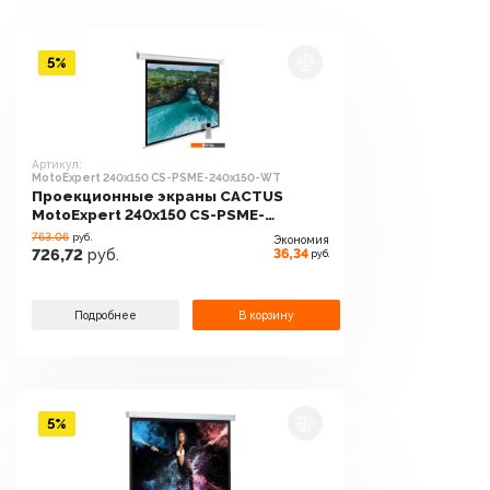
5%
Артикул:
MotoExpert 240x150 CS-PSME-240x150-WT
Проекционные экраны CACTUS
MotoExpert 240x150 CS-PSME-
240x150-WT
763.06
руб.
Экономия
36,34
726,72
руб.
руб.
Подробнее
В корзину
5%