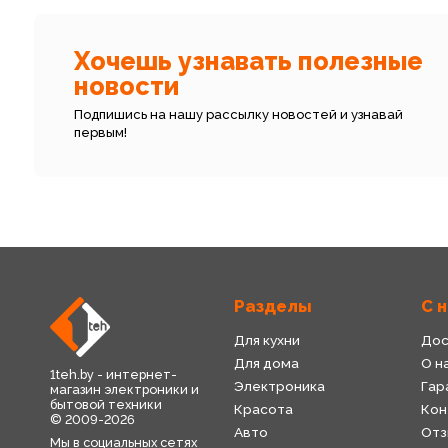
Хочешь узнавать полезные
новости
Подпишись на нашу рассылку новостей и узнавай
первым!
Разделы
С 
Для кухни
Дос
Для дома
О н
1teh.by - интернет-
Электроника
Гар
магазин электроники и
бытовой техники
Красота
Кон
© 2009-2026
Авто
Отз
Мы в социальных сетях