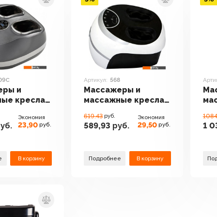
09C
Артикул:
568
Арти
еры и
Массажеры и
Ма
ные кресла
массажные кресла
ма
6009C
Comtek 568
Co
619.43
руб.
1084
Экономия
Экономия
23,90
29,50
уб.
589,93
руб.
1 0
руб.
руб.
е
В корзину
Подробнее
В корзину
По