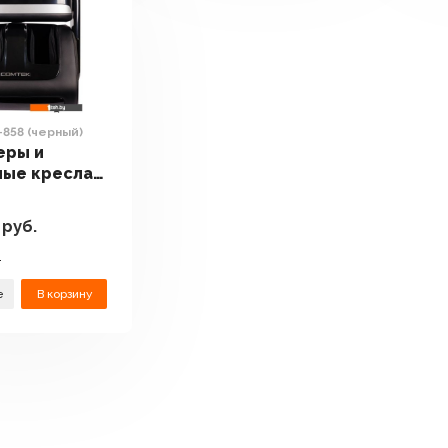
-858 (черный)
еры и
ные кресла
RK-858
)
руб.
.
е
В корзину