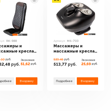
кул:
RK-988
Артикул:
MS-703
ссажеры и
Массажеры и
ссажные кресла
массажные кресла
mtek RK-988
Comtek MS-703
.10
руб.
539.46
руб.
Экономия
Экономия
51,62
25,69
32,48
руб.
513,77
руб.
руб.
руб.
дробнее
В корзину
Подробнее
В корзину