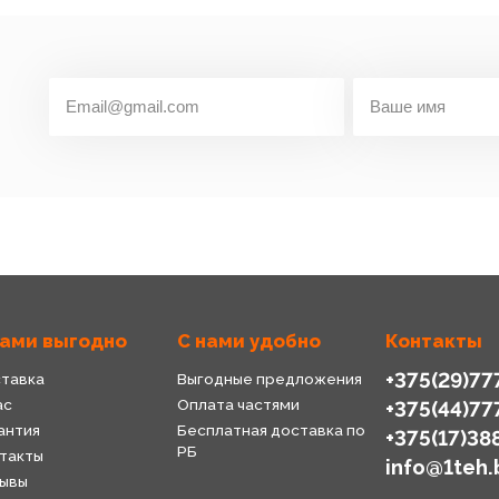
нами выгодно
С нами удобно
Контакты
+375(29)77
тавка
Выгодные предложения
ас
Оплата частями
+375(44)77
антия
Бесплатная доставка по
+375(17)38
РБ
такты
info@1teh.
ывы