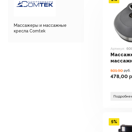
Массажеры и массажные
кресла Comtek
Артикул:
60
Массаж
массаж
Comtek 
501.90
руб.
478,00
р
Подробне
5%