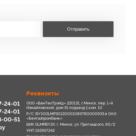
Отправить
Реквизиты
7-24-01
ООО «ВанТехТрэйд» 220131, г.Минск, пер. 1-й
Измайловский, дом 51 подъезд 1,ком. 10
7-24-01
Р/С: BY10OLMP30120001089780000933 в OАО
8-00-51
«Белгазпромбанк»
БИК OLMPBY2X. г. Минск, ул. Притыцкого, 60/2
by
УНП 192957242