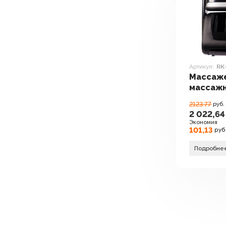
Артикул:
RK
Массаж
массаж
Comtek 
2123.77
руб.
(черный
2 022,64
Экономия
101,13
руб
Подробне