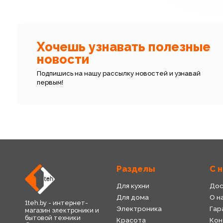
Хочешь узнавать полезные
новости
Подпишись на нашу рассылку новостей и узнавай
первым!
Разделы
С 
Для кухни
Дос
Для дома
О н
1teh.by - интернет-
Электроника
Гар
магазин электроники и
бытовой техники
Красота
Кон