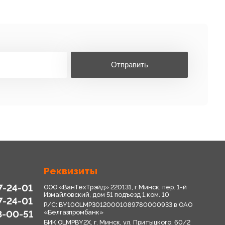
Отправить
Реквизиты
7-24-01
ООО «ВанТехТрэйд» 220131, г.Минск, пер. 1-й
Измайловский, дом 51 подъезд 1,ком. 10
7-24-01
Р/С: BY10OLMP30120001089780000933 в OАО
8-00-51
«Белгазпромбанк»
БИК OLMPBY2X. г. Минск, ул. Притыцкого, 60/2