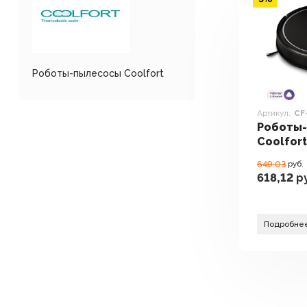
Роботы-пылесосы Coolfort
Артикул:
CF
Роботы
Coolfor
649.03
руб.
618,12
ру
Подробне