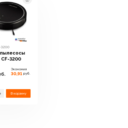
-3200
-пылесосы
t CF-3200
Экономия
30,91
б.
руб.
е
В корзину