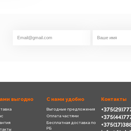
нами выгодно
С нами удобно
Контакты
+375(29)77
тавка
Выгодные предложения
ас
Оплата частями
+375(44)77
антия
Бесплатная доставка по
+375(17)38
РБ
такты