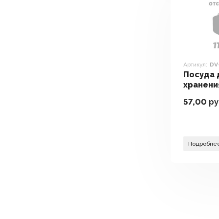
Артикул:
DV
Посуда 
хранени
продукт
57,00
ру
DV-H-18
Подробне