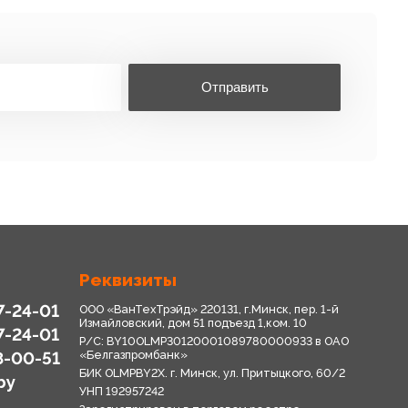
Отправить
Реквизиты
7-24-01
ООО «ВанТехТрэйд» 220131, г.Минск, пер. 1-й
Измайловский, дом 51 подъезд 1,ком. 10
7-24-01
Р/С: BY10OLMP30120001089780000933 в OАО
8-00-51
«Белгазпромбанк»
БИК OLMPBY2X. г. Минск, ул. Притыцкого, 60/2
by
УНП 192957242