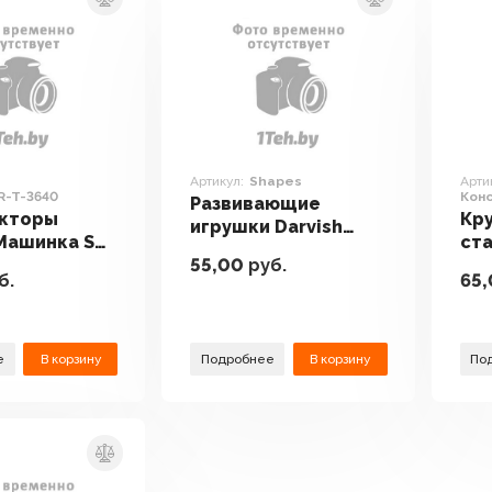
Артикул:
Shapes
Арти
R-T-3640
Конс
Развивающие
укторы
Кру
игрушки Darvish
 Машинка SR-
ст
Shapes
55,00
руб.
гор
б.
65
Dar
Ко
129
е
В корзину
Подробнее
В корзину
По