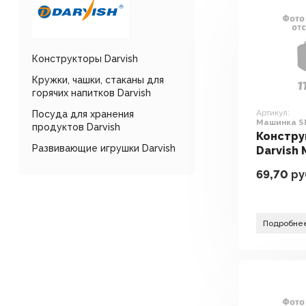
Конструкторы Darvish
Кружки, чашки, стаканы для
горячих напитков Darvish
Артикул:
Посуда для хранения
Машинка S
продуктов Darvish
Констр
Развивающие игрушки Darvish
Darvish
T-3640
69,70
ру
Подробне