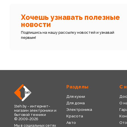
Хочешь узнавать полезные
новости
Подпишись на нашу рассылку новостей и узнавай
первым!
Разделы
С 
Для кухни
Дос
Для дома
О н
1teh.by - интернет-
Электроника
Гар
магазин электроники и
бытовой техники
Красота
Кон
© 2009-2026
Авто
Отз
Мы в социальных сетях