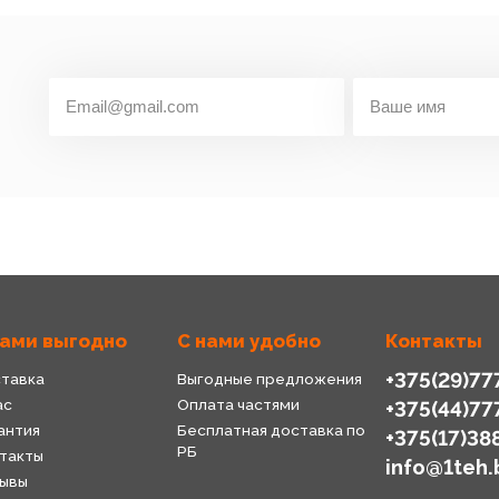
нами выгодно
С нами удобно
Контакты
+375(29)77
тавка
Выгодные предложения
ас
Оплата частями
+375(44)77
антия
Бесплатная доставка по
+375(17)38
РБ
такты
info@1teh.
ывы