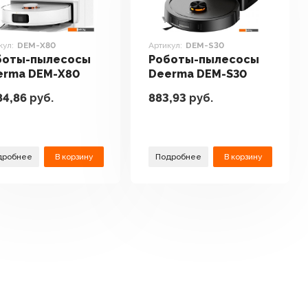
кул:
DEM-X80
Артикул:
DEM-S30
боты-пылесосы
Роботы-пылесосы
erma DEM-X80
Deerma DEM-S30
84,86
руб.
883,93
руб.
дробнее
В корзину
Подробнее
В корзину