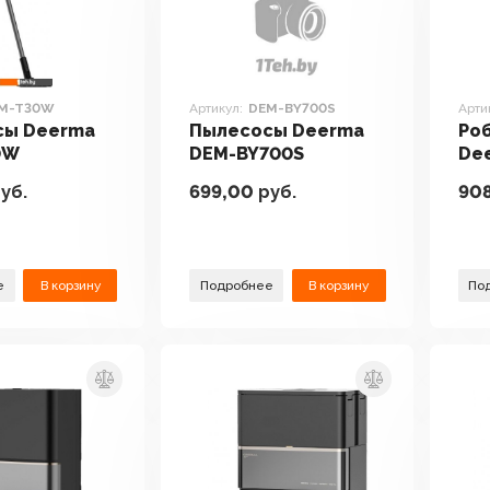
M-T30W
Артикул:
DEM-BY700S
Арти
сы Deerma
Пылесосы Deerma
Ро
0W
DEM-BY700S
Dee
Plu
уб.
699,00
руб.
908
е
В корзину
Подробнее
В корзину
По