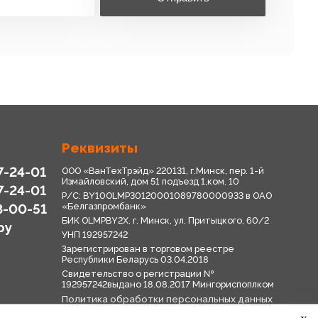
Реквизиты
7-24-01
ООО «ВанТехТрэйд» 220131, г.Минск, пер. 1-й
Измайловский, дом 51 подъезд 1,ком. 10
7-24-01
Р/С: BY10OLMP30120001089780000933 в OАО
8-00-51
«Белгазпромбанк»
БИК OLMPBY2X. г. Минск, ул. Притыцкого, 60/2
by
УНП 192957242
Зарегистрирован в торговом реестре
Республики Беларусь 03.04.2018
Свидетельство о регистрации №
192957242выдано 18.08.2017 Мингориспоплком
Политика обработки персональных данных
Положение о системе видеонаблюдения
x