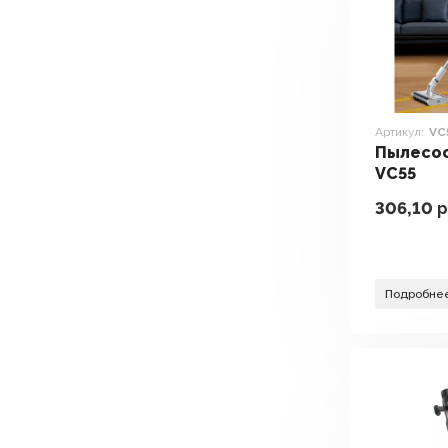
Артикул:
VC
Пылесо
VC55
306,10
р
Подробне