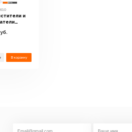
610
стители и
атели
ZQ610
уб.
е
В корзину