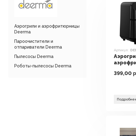
Аэрогрили и аэрофритюрницы
Deerma
Пароочистители и
отпариватели Deerma
Артикул:
DE
Аэрогри
Пылесосы Deerma
аэрофр
Роботы-пылесосы Deerma
Deerma 
399,00
р
KZ150W
Подробне