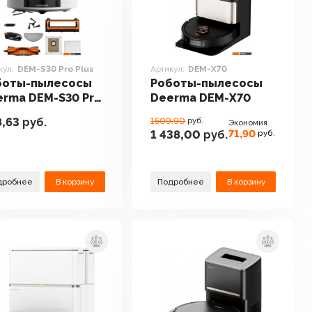
кул:
DEM-S30 Pro Plus
Артикул:
DEM-X70
боты-пылесосы
Роботы-пылесосы
rma DEM-S30 Pro
Deerma DEM-X70
s
,63
руб.
1509.90
руб.
Экономия
71,90
1 438,00
руб.
руб.
дробнее
В корзину
Подробнее
В корзину