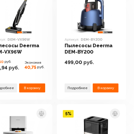
кул:
DEM-VX96W
Артикул:
DEM-BY200
лесосы Deerma
Пылесосы Deerma
M-VX96W
DEM-BY200
499,00
руб.
69
руб.
Экономия
40,75
,94
руб.
руб.
дробнее
В корзину
Подробнее
В корзину
5%