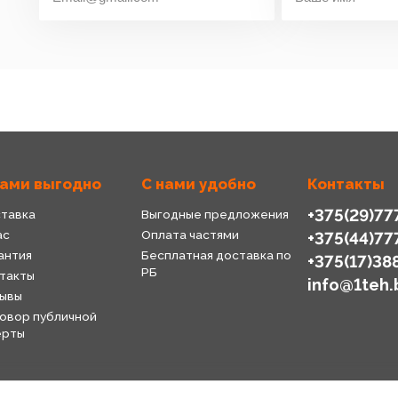
нами выгодно
С нами удобно
Контакты
+375(29)77
тавка
Выгодные предложения
ас
Оплата частями
+375(44)77
антия
Бесплатная доставка по
+375(17)38
РБ
такты
info@1teh.
ывы
овор публичной
ерты