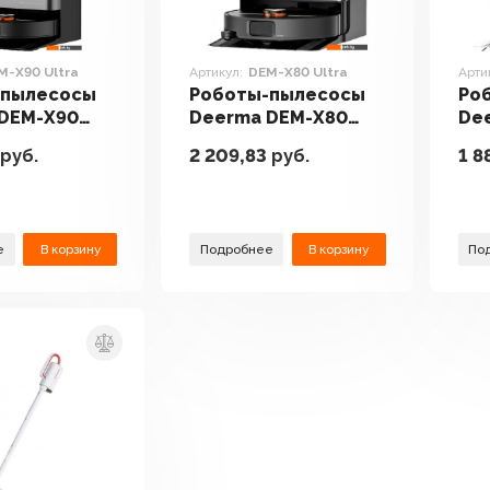
M-X90 Ultra
Артикул:
DEM-X80 Ultra
Арти
-пылесосы
Роботы-пылесосы
Ро
DEM-X90
Deerma DEM-X80
De
Ultra
руб.
2 209,83
руб.
1 8
е
В корзину
Подробнее
В корзину
По