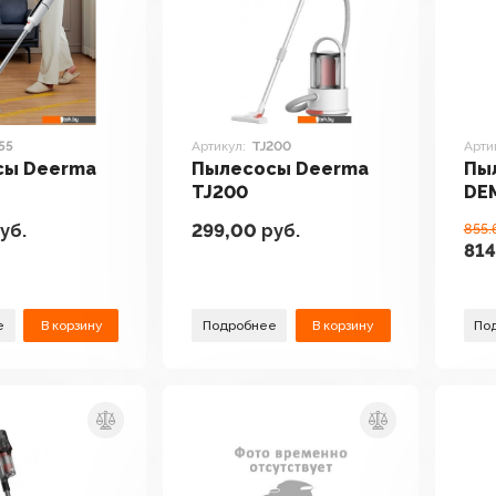
55
Артикул:
TJ200
Арти
сы Deerma
Пылесосы Deerma
Пы
TJ200
DE
уб.
299,00
руб.
855.
814
е
В корзину
Подробнее
В корзину
По