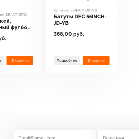
Артикул:
55INCH-JD-YB
ой SB-AT-2711
Батуты DFC 55INCH-
кей,
JD-YB
ный футбол,
368,00
руб.
льярд DFC c
уб.
кой SB-AT-
е
В корзину
Подробнее
В корзину