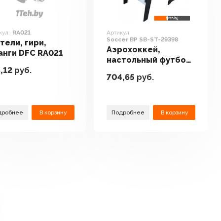
кул:
RA021
Артикул:
Soccer BP SB-ST-29398
тели, гири,
Аэрохоккей,
нги DFC RA021
настольный футбол,
,12
руб.
мини-бильярд DFC
704,65
руб.
Soccer BP SB-ST-
29398
дробнее
В корзину
Подробнее
В корзину