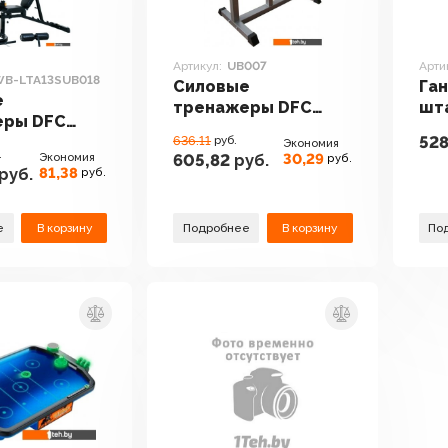
Артикул:
UB007
Арти
WB-LTA13SUB018
Силовые
Ган
е
тренажеры DFC
шта
еры DFC
UB007
528
c WB-
636.11
руб.
Экономия
.
Экономия
30,29
605,82
руб.
руб.
B018
81,38
руб.
руб.
е
В корзину
Подробнее
В корзину
По