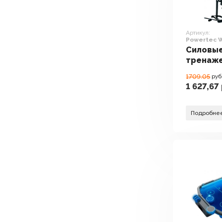
Артикул:
Powertec 
Силовы
тренаж
Powerte
1709.05
руб
LTA13SU
1 627,67
Подробне