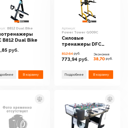
кул:
B812 Dual Bike
Артикул:
Power Tower G009C
лотренажеры
Силовые
 B812 Dual Bike
тренажеры DFC
,85
руб.
Power Tower G009C
812.64
руб.
Экономия
38,70
773,94
руб.
руб.
дробнее
В корзину
Подробнее
В корзину