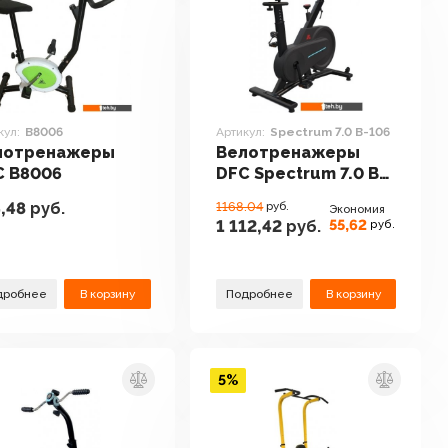
кул:
B8006
Артикул:
Spectrum 7.0 B-106
лотренажеры
Велотренажеры
C B8006
DFC Spectrum 7.0 B-
106
,48
руб.
1168.04
руб.
Экономия
55,62
1 112,42
руб.
руб.
дробнее
В корзину
Подробнее
В корзину
5%