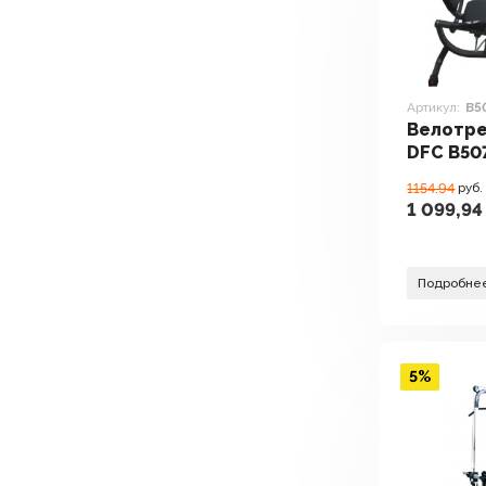
Артикул:
B5
Велотр
DFC B50
1154.94
руб.
1 099,94
Подробне
5%