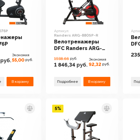
076P
Артикул:
Арти
Randers ARG-880SP-R
енажеры
Ве
Велотренажеры
76P
DFC
DFC Randers ARG-
235
880SP-R
Экономия
1938.66
руб.
55,00
Экономия
руб.
руб.
92,32
1 846,34
руб.
руб.
е
В корзину
Подробнее
В корзину
По
5%