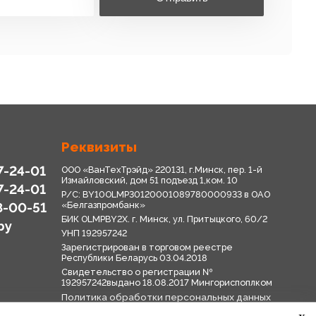
Реквизиты
7-24-01
ООО «ВанТехТрэйд» 220131, г.Минск, пер. 1-й
Измайловский, дом 51 подъезд 1,ком. 10
7-24-01
Р/С: BY10OLMP30120001089780000933 в OАО
8-00-51
«Белгазпромбанк»
БИК OLMPBY2X. г. Минск, ул. Притыцкого, 60/2
by
УНП 192957242
Зарегистрирован в торговом реестре
Республики Беларусь 03.04.2018
Свидетельство о регистрации №
192957242выдано 18.08.2017 Мингориспоплком
Политика обработки персональных данных
Положение о системе видеонаблюдения
x