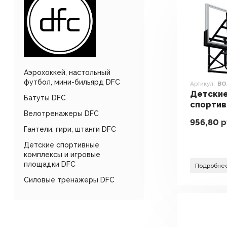
Аэрохоккей, настольный
футбол, мини-бильярд DFC
Артикул:
BO
Детски
Батуты DFC
спорти
Велотренажеры DFC
комплек
956,80
р
игровы
Гантели, гири, штанги DFC
DFC BO
Детские спортивные
комплексы и игровые
площадки DFC
Подробне
Силовые тренажеры DFC