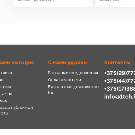
нами выгодно
С нами удобно
Контакты
+375(29)77
тавка
Выгодные предложения
ас
Оплата частями
+375(44)77
антия
Бесплатная доставка по
+375(17)38
РБ
такты
info@1teh.
ывы
овор публичной
ерты