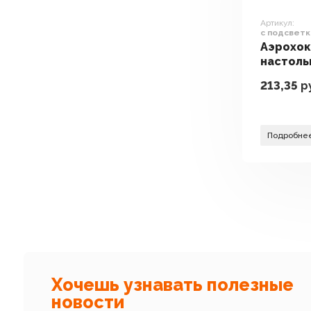
Артикул:
c подсветк
Аэрохок
настоль
мини-би
213,35
р
подсвет
2711
Подробне
Хочешь узнавать полезные
новости