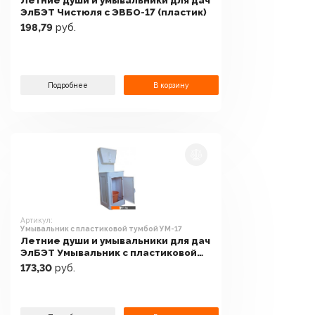
Летние души и умывальники для дач
ЭлБЭТ Чистюля с ЭВБО-17 (пластик)
198,79
руб.
Подробнее
В корзину
Артикул:
Умывальник с пластиковой тумбой УМ-17
Летние души и умывальники для дач
ЭлБЭТ Умывальник с пластиковой
тумбой УМ-17
173,30
руб.