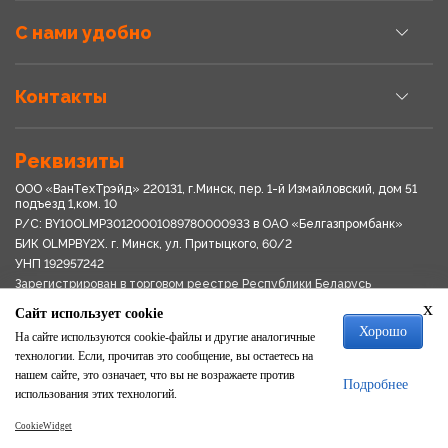
С нами удобно
Контакты
Реквизиты
ООО «ВанТехТрэйд» 220131, г.Минск, пер. 1-й Измайловский, дом 51
подъезд 1,ком. 10
Р/С: BY10OLMP30120001089780000933 в OАО «Белгазпромбанк»
БИК OLMPBY2X. г. Минск, ул. Притыцкого, 60/2
УНП 192957242
Зарегистрирован в торговом реестре Республики Беларусь
03.04.2018
x
Сайт использует cookie
Свидетельство о регистрации № 192957242выдано 18.08.2017
Хорошо
Мингориспоплком
На сайте используются cookie-файлы и другие аналогичные
Политика обработки персональных данных
технологии. Если, прочитав это сообщение, вы остаетесь на
Положение о системе видеонаблюдения
нашем сайте, это означает, что вы не возражаете против
Подробнее
Политика в отношении обработки файлов cookie
использования этих технологий.
CookieWidget