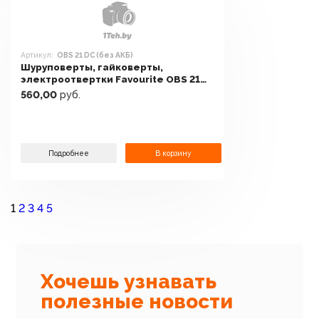
Артикул:
OBS 21 DC (без АКБ)
Шуруповерты, гайковерты,
электроотвертки Favourite OBS 21
DC (без АКБ)
560,00
руб.
Подробнее
В корзину
1
2
3
4
5
Хочешь узнавать
полезные новости