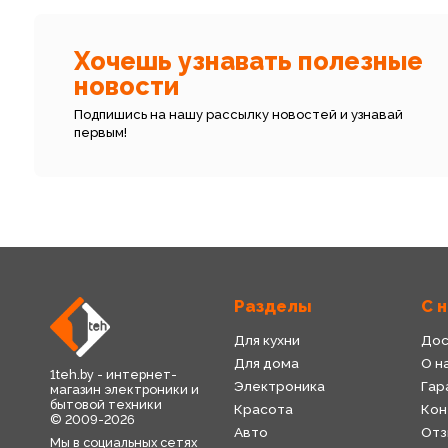
Хочешь узнавать полезные
новости
Подпишись на нашу рассылку новостей и узнавай
первым!
Разделы
С 
Для кухни
Дос
Для дома
О н
1teh.by - интернет-
Электроника
Гар
магазин электроники и
бытовой техники
Красота
Кон
© 2009-2026
Авто
Отз
Мы в социальных сетях