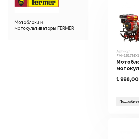
Мотоблоки и
мотокультиваторы FERMER
Артикул:
FM-1617MXL
Мотобло
мотоку
FERMER 
1 998,00
(без кол
Подробне