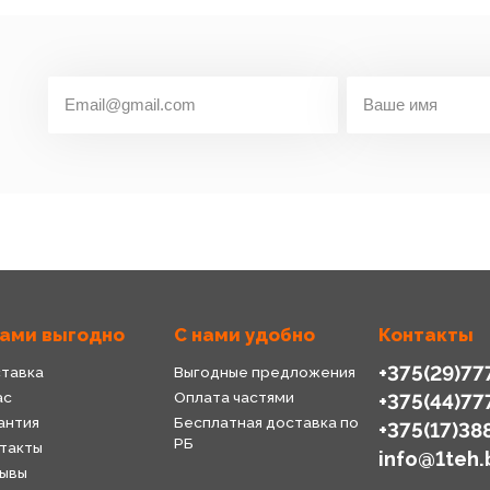
нами выгодно
С нами удобно
Контакты
+375(29)77
тавка
Выгодные предложения
ас
Оплата частями
+375(44)77
антия
Бесплатная доставка по
+375(17)38
РБ
такты
info@1teh.
ывы