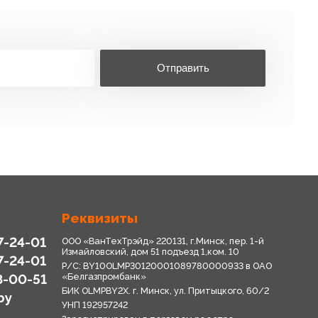
Отправить
Реквизиты
7-24-01
ООО «ВанТехТрэйд» 220131, г.Минск, пер. 1-й
Измайловский, дом 51 подъезд 1,ком. 10
7-24-01
Р/С: BY10OLMP30120001089780000933 в OАО
8-00-51
«Белгазпромбанк»
БИК OLMPBY2X. г. Минск, ул. Притыцкого, 60/2
by
УНП 192957242