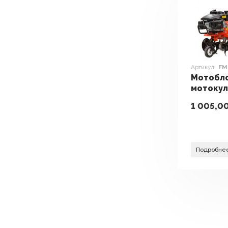
Артикул:
FM
Мотобло
мотоку
FERMER 
1 005,0
Подробне