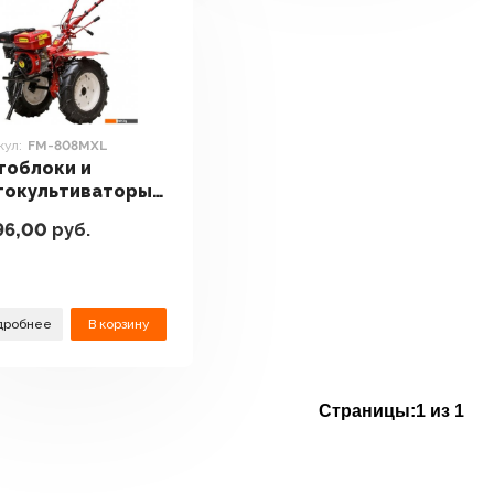
кул:
FM-808MXL
тоблоки и
токультиваторы
RMER FM-808MXL
96,00
руб.
дробнее
В корзину
Страницы:
1 из 1