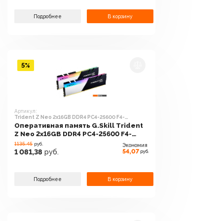
Подробнее
В корзину
5%
Артикул:
Trident Z Neo 2x16GB DDR4 PC4-25600 F4-
3200C16D-32GTZN
Оперативная память G.Skill Trident
Z Neo 2x16GB DDR4 PC4-25600 F4-
3200C16D-32GTZN
1135.45
руб.
Экономия
54,07
1 081,38
руб.
руб.
Подробнее
В корзину