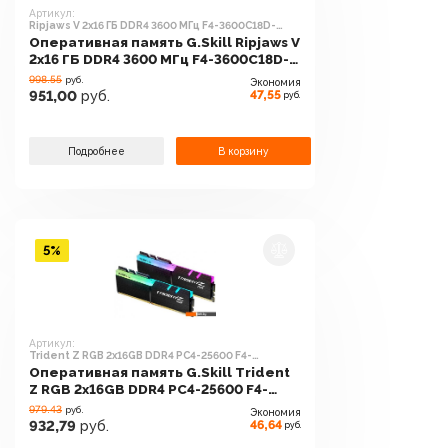
Артикул:
Ripjaws V 2x16 ГБ DDR4 3600 МГц F4-3600C18D-
32GVW
Оперативная память G.Skill Ripjaws V
2x16 ГБ DDR4 3600 МГц F4-3600C18D-
32GVW
998.55
руб.
Экономия
47,55
951,00
руб.
руб.
Подробнее
В корзину
5%
Артикул:
Trident Z RGB 2x16GB DDR4 PC4-25600 F4-
3200C16D-32GTZR
Оперативная память G.Skill Trident
Z RGB 2x16GB DDR4 PC4-25600 F4-
3200C16D-32GTZR
979.43
руб.
Экономия
46,64
932,79
руб.
руб.