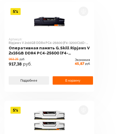
5%
Артикул:
Ripjaws V 2x16GB DDR4 PC4-25600 [F4-3200C16D-
32GVK]
Оперативная память G.Skill Ripjaws V
2x16GB DDR4 PC4-25600 [F4-
3200C16D-32GVK]
963.25
руб.
Экономия
45,87
917,38
руб.
руб.
Подробнее
В корзину
5%