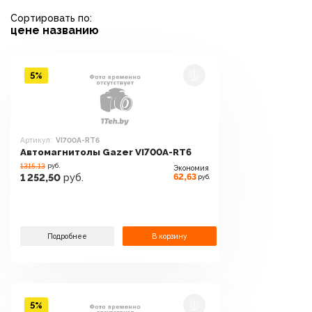
Сортировать по:
цене
названию
5%
Артикул:
VI700A-RT6
Автомагнитолы Gazer VI700A-RT6
1315.13
руб.
Экономия
62,63
1 252,50
руб.
руб.
Подробнее
В корзину
5%