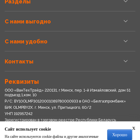
Разделы
С нами выгодно
С нами удобно
Контакты
Реквизиты
ООО «ВанТехТрэйд» 220131, г.Минск, пер. 1-й Измайловский, дом 51
подъезд 1,ком. 10
Р/С: BY10OLMP30120001089780000933 в OАО «Белгазпромбанк»
БИК OLMPBY2X. г. Минск, ул. Притыцкого, 60/2
УНП 192957242
Зарегистрирован в торговом реестре Республики Беларусь
03.04.2018
x
Сайт использует cookie
Свидетельство о регистрации № 192957242выдано 18.08.2017
Хорошо
Мингориспоплком
На сайте используются cookie-файлы и другие аналогичные