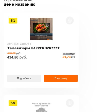
Сортировать по:
цене
названию
5%
Артикул:
32R777T
Телевизоры HARPER 32R777T
456.29
руб.
Экономия
21,73
434,56
руб.
руб.
Подробнее
В корзину
5%